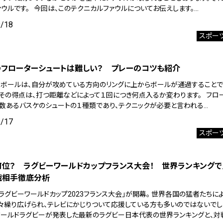
ァウルです。 今回は、このテクニカルファウルについてお伝えします。…
9/18
スポー
のフローターシュートは難しい？ プレーのコツも紹介
トボールは、自分が攻めている方向のリングに上からボールが通過すること
。その得点は、打つ距離などによって１回につき何点入るか変わります。 フロ
、数あるバスケのシュートの１種類であり、テクニックが必要と言われる…
9/17
スポー
位？ ラグビーワールドカップフランス大会！ 世界ランキング
戦相手徹底分析
ラグビーワールドカップ2023フランス大会」が開幕。 世界各国の猛者たちに
々繰り広げられ、テレビにかじりついて応援している方も多いのではないでし
ワールドラグビーが発表した最新のラグビー日本代表の世界ランキングと、対