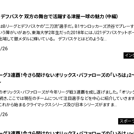
・デフバスケ 双方の舞台で活躍する津屋一球の魅力（中編）
はBリーグとデフバスケの“二刀流”選手だ。 B1サンロッカーズ渋谷でプレー
いう障がいがあり、東海大学2年生だった2018年には、U21デフバスケットボ
出場して銀メダルに輝いている。 デフバスケとはどのような…
9/26
イン
ーグ３連覇！今さら聞けないオリックス・バファローズの「いろは」2
～
のオリックス・バファローズが今年リーグ戦３連覇を成し遂げました。 「オリッ
に続き、ここでは現在のチームについて注目選手などを中心に紹介していきます
これから始まるクライマックスシリーズ及び日本シリーズがますま…
9/26
スポー
ーグ３連覇！今さら聞けないオリックス・バファローズの「いろは」