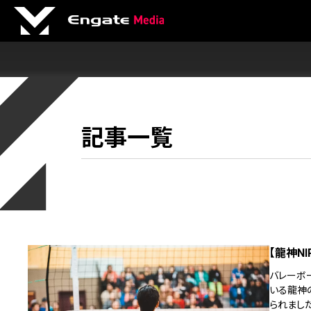
記事一覧
【龍神N
バレーボ
いる龍神
られました