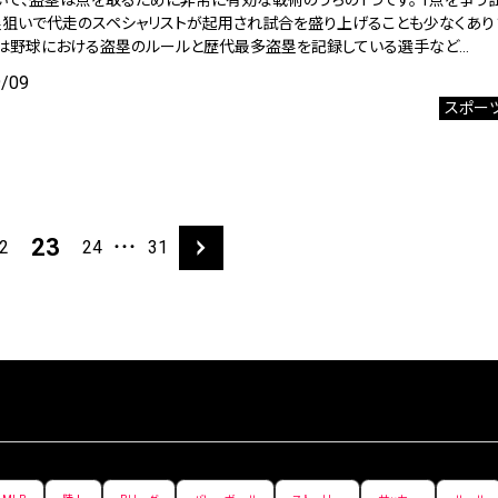
いて、盗塁は点を取るために非常に有効な戦術のうちの1つです。 1点を争う
塁狙いで代走のスペシャリストが起用され試合を盛り上げることも少なくあり
は野球における盗塁のルールと歴代最多盗塁を記録している選手など…
9/09
スポー
23
2
24
31
・・・