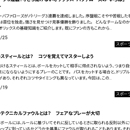
～
ス・バファローズがパ・リーグ３連覇を達成しました。 序盤戦こそやや苦戦した
は首位を独走。強さを見せつけ見事優勝を飾りました。 どんなチームなのか
オリックスの基礎知識をご紹介します。 既にファンの方もこれから…
9/25
スポー
スティールとは？ コツを覚えてマスターしよう
おけるスティールとは、ボールをカットして相手に得点されないよう、つまり自
点にならないようにするプレーのことです。 パスをカットする場合と、ドリブル
があり、それぞれコツやタイミングも異なっています。今回は、この…
9/19
スポー
テクニカルファウルとは？ フェアなプレーが大切
トボールには、ルールに基づいてそれに反しているときに取られる反則以外に
シップに則っているかどうかを基準にファウルが取られることもあります。そ