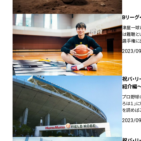
Bリーグ
津屋一球
は難聴と
選手権に
2023/0
祝パ・リ
紹介編
プロ野球
ろは１」
を読めば
2023/0
祝パ・リ