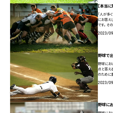
【本当に
「人が多
にお答え
です。 
2023/0
野球で出
野球にお
点と答え
のために
2023/0
野球に