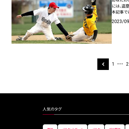
野球にお
には、盗
本記事で
2023/0
1
2
・・・
人気のタグ