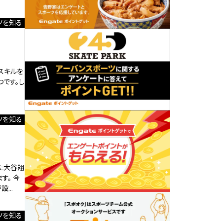
ツを知る
スキルを
です。し
ツを知る
した大谷翔
す。 今
が設…
ツを知る