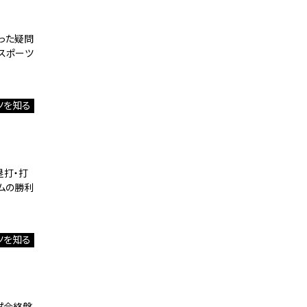
いった疑問
スポーツ
ツを知る
塁打・打
ムの勝利
ツを知る