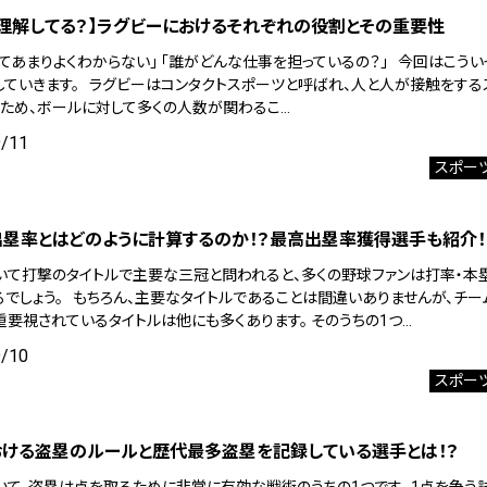
理解してる？】ラグビーにおけるそれぞれの役割とその重要性
くてあまりよくわからない」 「誰がどんな仕事を担っているの？」 今回はこう
していきます。 ラグビーはコンタクトスポーツと呼ばれ、人と人が接触をする
そのため、ボールに対して多くの人数が関わるこ…
9/11
スポー
塁率とはどのように計算するのか！？最高出塁率獲得選手も紹介！
いて打撃のタイトルで主要な三冠と問われると、多くの野球ファンは打率・本
るでしょう。 もちろん、主要なタイトルであることは間違いありませんが、チー
重要視されているタイトルは他にも多くあります。 そのうちの1つ…
9/10
スポー
おける盗塁のルールと歴代最多盗塁を記録している選手とは！？