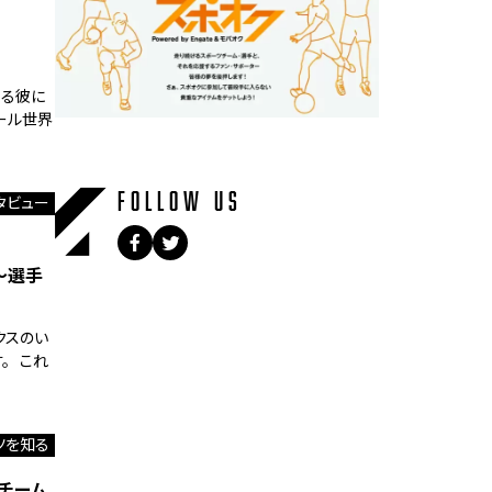
する彼に
ール世界
FOLLOW US
タビュー
～選手
クスのい
。 これ
ツを知る
～チーム