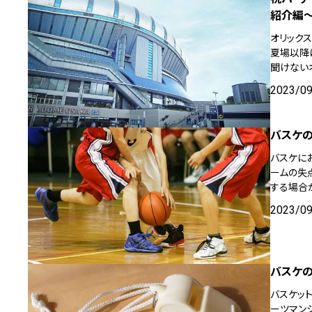
紹介編
オリック
夏場以降
聞けない
2023/0
バスケの
バスケに
ームの失
する場合
2023/0
バスケの
バスケッ
ーツマン