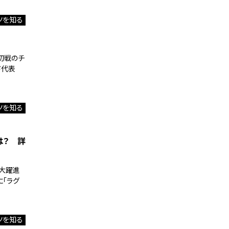
ツを知る
は初戦のチ
ド代表
ツを知る
は？ 詳
と大躍進
に「ラグ
ツを知る