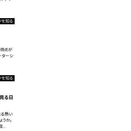
ツを知る
で得点が
ーターシ
ツを知る
で見る日
よる熱い
ょうか。
戦…