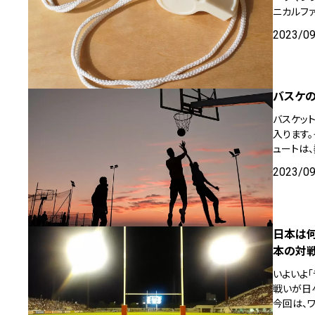
ニカルフ
2023/0
バスケ
バスケッ
入ります
ュートは
2023/0
日本は何
本の対
いよいよ「
戦いが日
今回は、