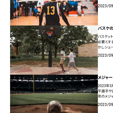
2023/0
バスケの
バスケッ
必要とす
かしシュ
2023/0
メジャー
2023
平選手や
年のメジ
2023/0