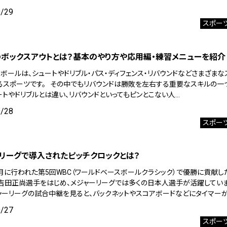
9/29
スポー
ボックスアウトとは？基本のやり方や応用編・練習メニューを紹介
トボールは、シュートやドリブル・パス・ディフェンス・リバウンドなどさまざまな
るスポーツです。 その中でもリバウンドは勝敗を左右する重要なスキルの一つ
ートやドリブルとは違い、リバウンドといってもピンとこない人…
9/28
スポー
リーグで導入されたピッチクロックとは？
年3月に行われた第5回WBC（ワールドベースボールクラシック）で優勝に貢献
吉田正尚選手をはじめ、メジャーリーグでは多くの日本人選手が活躍していま
ャーリーグの試合中継を見ると、バックネットやスコアボードなどにタイマー
9/27
スポー