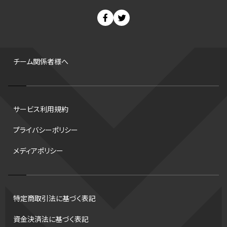
ウィンターカップ
背番号
Bプレミア
パ・リーグ
チャンピオンシップ
セ・リーグ
ゼネラルマネージャー
パラリンピック
ニューイヤー駅伝
世界ランキング
増田明美
サマーリーグ
FA
大嶋康弘
FIBA
男子
デフ
Wリーグ
ホームラン
チーム関係者様へ
バンタム級 暫定王座決定戦
DEEP
西地区
皇后杯
ジャンプ
リレー
スキー
コツ
平松翔
CS
試合時間
サービス利用規約
水戸ホーリーホック
スタッツ
海外
レシーブ
パス
プライバシーポリシー
ハンドボール
日本
順位
コート
ops
意味
メディアポリシー
クライマックスシリーズ
格闘家
バファローズ
ビッグエア
セブンズ
ブルペン
キャッチャー
DH制
トス
ハードル
トロント・ブルージェイズ
トレード
アルティメット
スピードスケート
特定商取引法に基づく表記
スケート
侍ジャパン
フライング
試合
タイムアウト
資金決済法に基づく表記
ハーフパイプ
ワイルドカード
佐々木麟太郎
CHEERPHONE