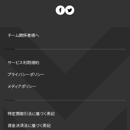
スノーボード
400m
セ・リーグ
ドラフト会議
Bプレミア
チャンピオンシップ
パ・リーグ
ニューイヤー駅伝
世界ランキング
背番号
ホームラン
増田明美
スタッツ
CS
FA
海外
西地区
サマーリーグ
FIBA
ジャンプ
男子
チーム関係者様へ
バンタム級 暫定王座決定戦
平松翔
DEEP
大嶋康弘
水戸ホーリーホック
スキー
試合時間
リレー
Wリーグ
サービス利用規約
デフ
コツ
皇后杯
ブルペン
アジアカップ
バファローズ
プライバシーポリシー
スピードスケート
出場校
東地区
クライマックスシリーズ
メディアポリシー
格闘家
レシーブ
世界6大マラソン
ハードル
トス
トロント・ブルージェイズ
B2リーグ
ビッグエア
スケート
佐々木麟太郎
陸上日本選手権2026
フライング
日本
特定商取引法に基づく表記
アルティメット
パス
ハーフパイプ
Gリーグ
バント
資金決済法に基づく表記
インターハイ
ロボット審判
CHEERPHONE
キャッチャー