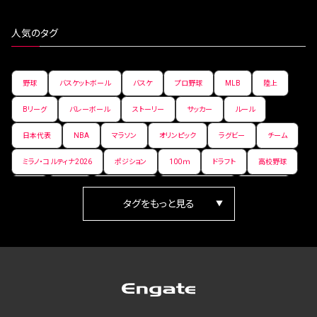
人気のタグ
野球
バスケットボール
バスケ
プロ野球
MLB
陸上
Bリーグ
バレーボール
ストーリー
サッカー
ルール
日本代表
NBA
マラソン
オリンピック
ラグビー
チーム
ミラノ・コルティナ2026
ポジション
100ｍ
ドラフト
高校野球
女子
日本人
ワールドカップ
フィギュアスケート
ランキング
箱根駅伝
パラ陸上
Vリーグ
世界陸上
Jリーグ
歴史
プレーオフ
PR
アイスホッケー
オールスター
東京マラソン
天皇杯
200m
長距離
コートサイズ
ウィンターカップ
ゼネラルマネージャー
パラリンピック
カーリング
AkatsukiJapan