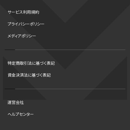
水戸ホーリーホック
スキー
試合時間
リレー
Wリーグ
サービス利用規約
デフ
コツ
皇后杯
ブルペン
アジアカップ
バファローズ
プライバシーポリシー
スピードスケート
出場校
東地区
クライマックスシリーズ
メディアポリシー
格闘家
レシーブ
世界6大マラソン
ハードル
トス
トロント・ブルージェイズ
B2リーグ
ビッグエア
スケート
佐々木麟太郎
陸上日本選手権2026
フライング
日本
特定商取引法に基づく表記
アルティメット
パス
ハーフパイプ
Gリーグ
バント
資金決済法に基づく表記
インターハイ
ロボット審判
CHEERPHONE
キャッチャー
チアホン
セブンズ
ワイルドカード
侍ジャパン
コート
海外サッカー
移籍
意味
DH制
試合
観戦
ops
運営会社
アンスポ
短距離
龍神NIPPON
ハンドボール
プロ
ヘルプセンター
スポーツ
NCAA
トレード
コラム
DH
タイムアウト