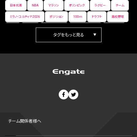
日本代表
NBA
マラソン
オリンピック
ラグビー
チーム
ミラノ・コルティナ2026
ポジション
100ｍ
ドラフト
高校野球
女子
日本人
ワールドカップ
フィギュアスケート
ランキング
箱根駅伝
パラ陸上
Vリーグ
世界陸上
Jリーグ
歴史
プレーオフ
PR
アイスホッケー
オールスター
東京マラソン
天皇杯
200m
長距離
コートサイズ
ウィンターカップ
ゼネラルマネージャー
パラリンピック
カーリング
AkatsukiJapan
スノーボード
400m
セ・リーグ
ドラフト会議
Bプレミア
チャンピオンシップ
パ・リーグ
ニューイヤー駅伝
世界ランキング
背番号
ホームラン
増田明美
スタッツ
CS
FA
海外
西地区
サマーリーグ
FIBA
ジャンプ
男子
チーム関係者様へ
バンタム級 暫定王座決定戦
平松翔
DEEP
大嶋康弘