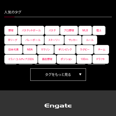
人気のタグ
野球
バスケットボール
バスケ
プロ野球
MLB
陸上
Bリーグ
バレーボール
ストーリー
サッカー
ルール
日本代表
NBA
マラソン
オリンピック
ラグビー
チーム
ミラノ・コルティナ2026
高校野球
ポジション
100ｍ
ドラフト
女子
日本人
ワールドカップ
フィギュアスケート
ランキング
箱根駅伝
パラ陸上
Vリーグ
世界陸上
Jリーグ
歴史
プレーオフ
PR
アイスホッケー
オールスター
東京マラソン
天皇杯
200m
長距離
コートサイズ
ウィンターカップ
ゼネラルマネージャー
パラリンピック
カーリング
AkatsukiJapan