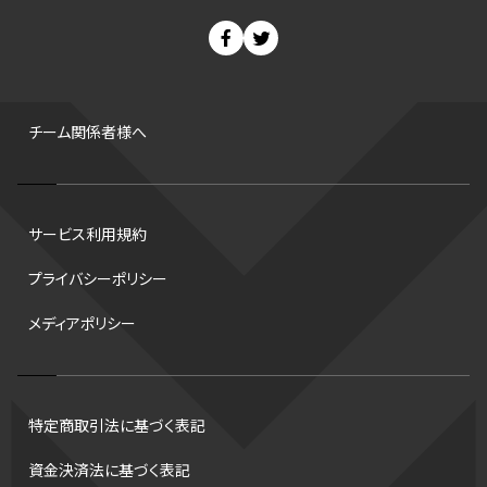
スノーボード
400m
セ・リーグ
ドラフト会議
Bプレミア
チャンピオンシップ
パ・リーグ
ニューイヤー駅伝
世界ランキング
背番号
ホームラン
増田明美
スタッツ
CS
FA
海外
西地区
サマーリーグ
FIBA
ジャンプ
男子
チーム関係者様へ
バンタム級 暫定王座決定戦
平松翔
DEEP
大嶋康弘
水戸ホーリーホック
スキー
試合時間
リレー
Wリーグ
サービス利用規約
デフ
コツ
皇后杯
ブルペン
アジアカップ
バファローズ
プライバシーポリシー
スピードスケート
出場校
東地区
クライマックスシリーズ
メディアポリシー
格闘家
レシーブ
世界6大マラソン
ハードル
トス
トロント・ブルージェイズ
B2リーグ
ビッグエア
スケート
佐々木麟太郎
陸上日本選手権2026
フライング
日本
特定商取引法に基づく表記
アルティメット
パス
ハーフパイプ
Gリーグ
バント
資金決済法に基づく表記
インターハイ
ロボット審判
CHEERPHONE
キャッチャー