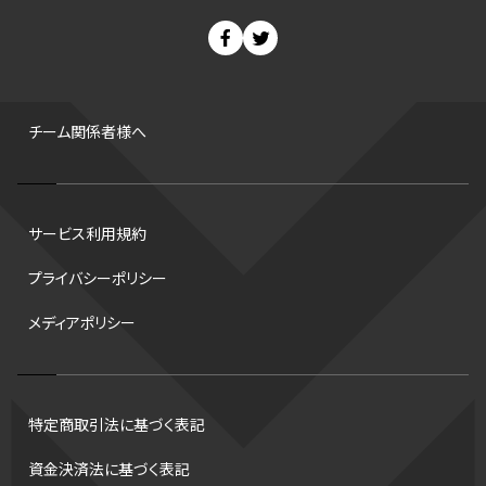
スノーボード
400m
セ・リーグ
ドラフト会議
Bプレミア
チャンピオンシップ
パ・リーグ
ニューイヤー駅伝
世界ランキング
背番号
ホームラン
増田明美
スタッツ
CS
FA
海外
西地区
サマーリーグ
FIBA
ジャンプ
男子
チーム関係者様へ
バンタム級 暫定王座決定戦
平松翔
DEEP
大嶋康弘
水戸ホーリーホック
スキー
試合時間
リレー
Wリーグ
サービス利用規約
デフ
コツ
皇后杯
ブルペン
アジアカップ
バファローズ
プライバシーポリシー
スピードスケート
出場校
東地区
クライマックスシリーズ
メディアポリシー
格闘家
レシーブ
世界6大マラソン
ハードル
トス
トロント・ブルージェイズ
B2リーグ
ビッグエア
スケート
佐々木麟太郎
陸上日本選手権2026
フライング
日本
特定商取引法に基づく表記
アルティメット
パス
ハーフパイプ
Gリーグ
バント
資金決済法に基づく表記
インターハイ
ロボット審判
CHEERPHONE
キャッチャー