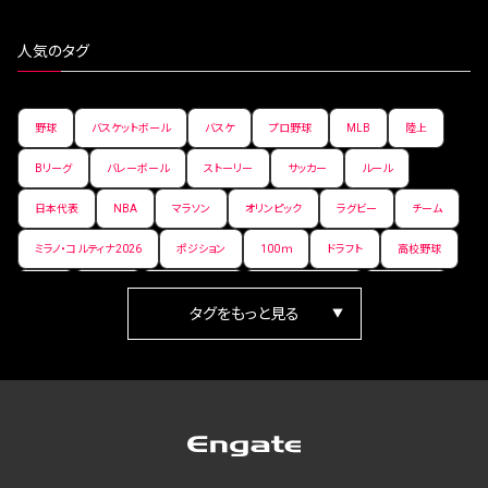
人気のタグ
野球
バスケットボール
バスケ
プロ野球
MLB
陸上
Bリーグ
バレーボール
ストーリー
サッカー
ルール
日本代表
NBA
マラソン
オリンピック
ラグビー
チーム
ミラノ・コルティナ2026
ポジション
100ｍ
ドラフト
高校野球
女子
日本人
ワールドカップ
フィギュアスケート
ランキング
箱根駅伝
パラ陸上
Vリーグ
世界陸上
Jリーグ
歴史
プレーオフ
PR
アイスホッケー
オールスター
東京マラソン
天皇杯
200m
長距離
コートサイズ
ウィンターカップ
ゼネラルマネージャー
パラリンピック
カーリング
AkatsukiJapan