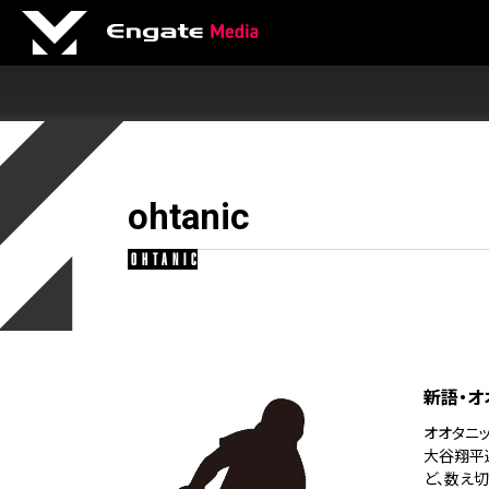
ohtanic
ohtanic
新語・オ
オオタニッ
大谷翔平
ど、数え