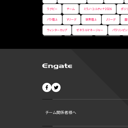
ラグビー
チーム
ミラノ・コルティナ2026
ポジ
パラ陸上
Vリーグ
世界陸上
Jリーグ
歴
ウィンターカップ
ゼネラルマネージャー
パラリンピッ
パ・リーグ
ニューイヤー駅伝
世界ランキング
バンタム級 暫定王座決定戦
平松翔
DEEP
大
バファローズ
スピードスケート
出場校
東地区
ビッグエア
スケート
佐々木麟太郎
陸上日本選
CHEERPHONE
キャッチャー
チアホン
セブン
短距離
龍神NIPPON
ハンドボール
プロ
42
村上宗隆
サイヤング賞
ヒューストン・アス
チーム関係者様へ
ディベロップメントリスト
ホワイトソックス
東京マラ
B1東地区
シルバースラッガー賞
ohtanic
大