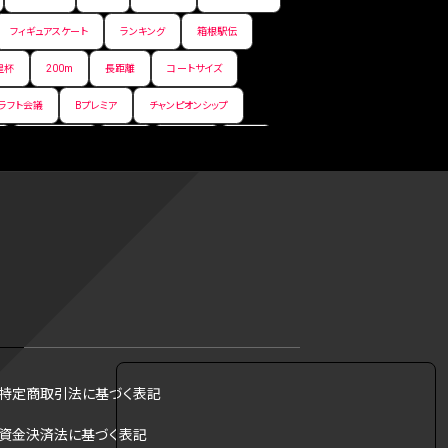
フィギュアスケート
ランキング
箱根駅伝
皇杯
200m
長距離
コートサイズ
ラフト会議
Bプレミア
チャンピオンシップ
サマーリーグ
FIBA
ジャンプ
男子
フ
コツ
皇后杯
ブルペン
アジアカップ
トス
トロント・ブルージェイズ
B2リーグ
リーグ
バント
インターハイ
ロボット審判
DH制
試合
観戦
ops
アンスポ
ジャッキー・ロビンソン
マリアノ・リベラ賞
B.ONE
ール制度
育成選手制度
参加資格
特定商取引法に基づく表記
·リベラ賞
ラスベガス
トレバー·ホフマン賞
資金決済法に基づく表記
B1西地区
昇格システム
都市対抗