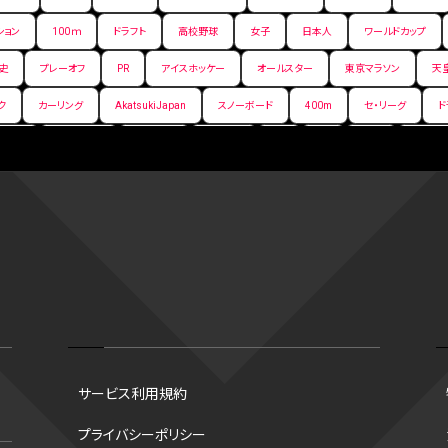
ション
100ｍ
ドラフト
高校野球
女子
日本人
ワールドカップ
史
プレーオフ
PR
アイスホッケー
オールスター
東京マラソン
天
ク
カーリング
AkatsukiJapan
スノーボード
400m
セ・リーグ
ド
背番号
ホームラン
増田明美
スタッツ
CS
FA
海外
西地区
嶋康弘
水戸ホーリーホック
スキー
試合時間
リレー
Wリーグ
デ
クライマックスシリーズ
格闘家
レシーブ
世界6大マラソン
ハードル
手権2026
フライング
日本
アルティメット
パス
ハーフパイプ
G
ズ
ワイルドカード
侍ジャパン
コート
海外サッカー
移籍
意味
スポーツ
NCAA
トレード
コラム
DH
タイムアウト
順位
トロズ
大阪国際女子マラソン
タッチラグビー
選出方法
新人
ボーナスプ
サービス利用規約
ソン財団
B.PREMIER
トレバー・ホフマン賞
ベースボール・ユナイテッド
マリアノ
プライバシーポリシー
谷翔平
シード校
オオタニック
B.NEXT
B２東地区
アンダースロー