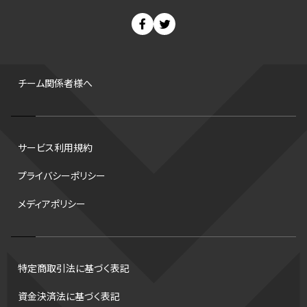
スノーボード
400m
セ・リーグ
ドラフト会議
Bプレミア
チャンピオンシップ
パ・リーグ
ニューイヤー駅伝
世界ランキング
背番号
ホームラン
増田明美
スタッツ
CS
FA
海外
西地区
サマーリーグ
FIBA
ジャンプ
男子
チーム関係者様へ
バンタム級 暫定王座決定戦
平松翔
DEEP
大嶋康弘
水戸ホーリーホック
スキー
試合時間
リレー
Wリーグ
サービス利用規約
デフ
コツ
皇后杯
ブルペン
アジアカップ
バファローズ
プライバシーポリシー
スピードスケート
出場校
東地区
クライマックスシリーズ
メディアポリシー
格闘家
レシーブ
世界6大マラソン
ハードル
トス
トロント・ブルージェイズ
B2リーグ
ビッグエア
スケート
佐々木麟太郎
陸上日本選手権2026
フライング
日本
特定商取引法に基づく表記
アルティメット
パス
ハーフパイプ
Gリーグ
バント
資金決済法に基づく表記
インターハイ
ロボット審判
CHEERPHONE
キャッチャー