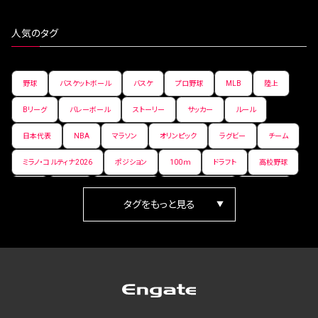
人気のタグ
野球
バスケットボール
バスケ
プロ野球
MLB
陸上
Bリーグ
バレーボール
ストーリー
サッカー
ルール
日本代表
NBA
マラソン
オリンピック
ラグビー
チーム
ミラノ・コルティナ2026
ポジション
100ｍ
ドラフト
高校野球
女子
日本人
ワールドカップ
フィギュアスケート
ランキング
箱根駅伝
パラ陸上
Vリーグ
世界陸上
Jリーグ
歴史
プレーオフ
PR
アイスホッケー
オールスター
東京マラソン
天皇杯
200m
長距離
コートサイズ
ウィンターカップ
ゼネラルマネージャー
パラリンピック
カーリング
AkatsukiJapan