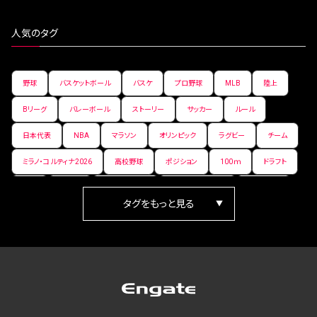
人気のタグ
野球
バスケットボール
バスケ
プロ野球
MLB
陸上
Bリーグ
バレーボール
ストーリー
サッカー
ルール
日本代表
NBA
マラソン
オリンピック
ラグビー
チーム
ミラノ・コルティナ2026
高校野球
ポジション
100ｍ
ドラフト
女子
日本人
ワールドカップ
フィギュアスケート
ランキング
箱根駅伝
パラ陸上
Vリーグ
世界陸上
Jリーグ
歴史
プレーオフ
PR
アイスホッケー
オールスター
東京マラソン
天皇杯
200m
長距離
コートサイズ
ウィンターカップ
ゼネラルマネージャー
パラリンピック
カーリング
AkatsukiJapan