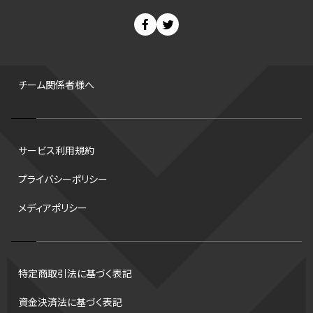
スノーボード
400m
セ・リーグ
ドラフト会議
Bプレミア
チャンピオンシップ
パ・リーグ
ニューイヤー駅伝
世界ランキング
背番号
ホームラン
増田明美
スタッツ
CS
FA
海外
西地区
サマーリーグ
FIBA
ジャンプ
男子
チーム関係者様へ
バンタム級 暫定王座決定戦
平松翔
DEEP
大嶋康弘
水戸ホーリーホック
スキー
試合時間
リレー
Wリーグ
サービス利用規約
デフ
コツ
皇后杯
ブルペン
アジアカップ
バファローズ
プライバシーポリシー
スピードスケート
出場校
東地区
クライマックスシリーズ
メディアポリシー
格闘家
レシーブ
世界6大マラソン
ハードル
トス
トロント・ブルージェイズ
B2リーグ
ビッグエア
スケート
佐々木麟太郎
陸上日本選手権2026
フライング
日本
特定商取引法に基づく表記
アルティメット
パス
ハーフパイプ
Gリーグ
バント
資金決済法に基づく表記
インターハイ
ロボット審判
CHEERPHONE
キャッチャー