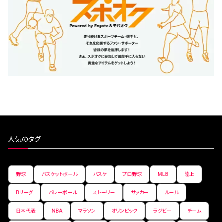
人気のタグ
野球
バスケットボール
バスケ
プロ野球
MLB
陸上
Bリーグ
バレーボール
ストーリー
サッカー
ルール
日本代表
NBA
マラソン
オリンピック
ラグビー
チーム