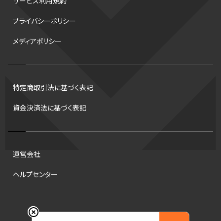
サービス利用規約
デフ
コツ
皇后杯
ブルペン
アジアカップ
バファローズ
プライバシーポリシー
スピードスケート
出場校
東地区
クライマックスシリーズ
メディアポリシー
格闘家
レシーブ
世界6大マラソン
ハードル
トス
トロント・ブルージェイズ
B2リーグ
ビッグエア
スケート
佐々木麟太郎
陸上日本選手権2026
フライング
日本
特定商取引法に基づく表記
アルティメット
パス
ハーフパイプ
Gリーグ
バント
資金決済法に基づく表記
インターハイ
ロボット審判
CHEERPHONE
キャッチャー
チアホン
セブンズ
ワイルドカード
侍ジャパン
タイムアウト
プロ
全国高校野球選手権大会
トレード
龍神NIPPON
運営会社
海外サッカー
移籍
DH制
短距離
ops
試合
ヘルプセンター
アンスポ
観戦
スポーツ
意味
ハンドボール
コラム
DH
ビデオ検証
順位
NCAA
コート
東京マラソン財団
© 2026 Engate, Inc.