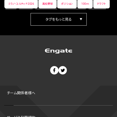
ミラノ・コルティナ2026
高校野球
ポジション
100ｍ
ドラフト
女子
日本人
ワールドカップ
フィギュアスケート
ランキング
箱根駅伝
パラ陸上
Vリーグ
世界陸上
Jリーグ
歴史
プレーオフ
PR
アイスホッケー
オールスター
東京マラソン
天皇杯
200m
長距離
コートサイズ
ウィンターカップ
ゼネラルマネージャー
パラリンピック
カーリング
AkatsukiJapan
スノーボード
400m
セ・リーグ
ドラフト会議
Bプレミア
チャンピオンシップ
パ・リーグ
ニューイヤー駅伝
世界ランキング
背番号
ホームラン
増田明美
スタッツ
CS
FA
海外
西地区
サマーリーグ
FIBA
ジャンプ
男子
チーム関係者様へ
バンタム級 暫定王座決定戦
平松翔
DEEP
大嶋康弘
水戸ホーリーホック
スキー
試合時間
リレー
Wリーグ