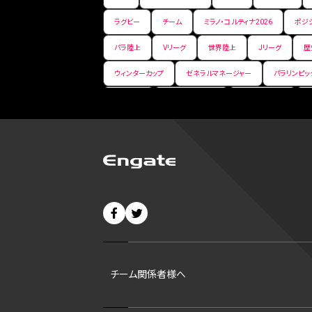
ラグビー
チーム
ミラノ・コルティナ2026
ポジ
パラ陸上
Vリーグ
世界陸上
Jリーグ
歴
ウィンターカップ
ゼネラルマネージャー
パラリンピッ
パ・リーグ
ニューイヤー駅伝
世界ランキング
バンタム級 暫定王座決定戦
平松翔
DEEP
大
バファローズ
スピードスケート
出場校
東地区
ビッグエア
スケート
佐々木麟太郎
陸上日本選
CHEERPHONE
キャッチャー
チアホン
セブン
短距離
龍神NIPPON
ハンドボール
プロ
42
村上宗隆
サイヤング賞
ヒューストン・アス
チーム関係者様へ
ディベロップメントリスト
ホワイトソックス
東京マラ
B1東地区
シルバースラッガー賞
ohtanic
大