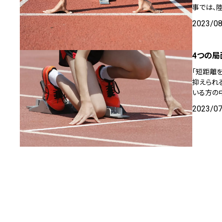
事では、
2023/0
4つの局
「短距離を
抑えられ
いる方の
2023/0