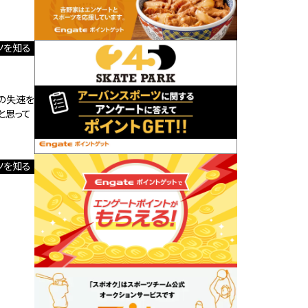
ツを知る
半の失速を
と思って
ツを知る