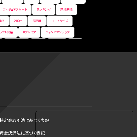
フィギュアスケート
ランキング
箱根駅伝
皇杯
200m
長距離
コートサイズ
ラフト会議
Bプレミア
チャンピオンシップ
サマーリーグ
FIBA
ジャンプ
男子
フ
コツ
皇后杯
ブルペン
アジアカップ
トス
トロント・ブルージェイズ
B2リーグ
リーグ
バント
インターハイ
ロボット審判
DH制
試合
観戦
ops
アンスポ
ジャッキー・ロビンソン
マリアノ・リベラ賞
B.ONE
ール制度
育成選手制度
参加資格
特定商取引法に基づく表記
·リベラ賞
ラスベガス
トレバー·ホフマン賞
資金決済法に基づく表記
B1西地区
昇格システム
都市対抗