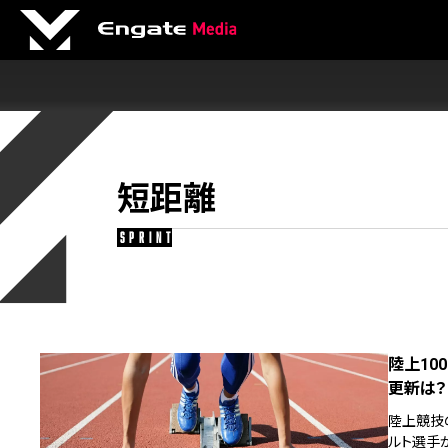
短距離
sprint
陸上10
更新は？
陸上競技
ルト選手