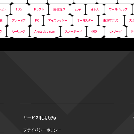
ション
100ｍ
ドラフト
高校野球
女子
日本人
ワールドカップ
史
プレーオフ
PR
アイスホッケー
オールスター
東京マラソン
天
ク
カーリング
AkatsukiJapan
スノーボード
400m
セ・リーグ
ド
背番号
ホームラン
増田明美
スタッツ
CS
FA
海外
西地区
嶋康弘
水戸ホーリーホック
スキー
試合時間
リレー
Wリーグ
デ
クライマックスシリーズ
格闘家
レシーブ
世界6大マラソン
ハードル
手権2026
フライング
日本
アルティメット
パス
ハーフパイプ
G
ズ
ワイルドカード
侍ジャパン
コート
海外サッカー
移籍
意味
スポーツ
NCAA
トレード
コラム
DH
タイムアウト
順位
トロズ
大阪国際女子マラソン
タッチラグビー
選出方法
新人
ボーナスプ
サービス利用規約
ソン財団
B.PREMIER
トレバー・ホフマン賞
ベースボール・ユナイテッド
マリアノ
プライバシーポリシー
谷翔平
シード校
オオタニック
B.NEXT
B２東地区
アンダースロー