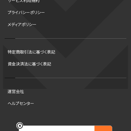
サービス利用規約
デフ
コツ
皇后杯
ブルペン
アジアカップ
バファローズ
プライバシーポリシー
スピードスケート
出場校
東地区
クライマックスシリーズ
メディアポリシー
格闘家
レシーブ
世界6大マラソン
ハードル
トス
トロント・ブルージェイズ
B2リーグ
ビッグエア
スケート
佐々木麟太郎
陸上日本選手権2026
フライング
日本
特定商取引法に基づく表記
アルティメット
パス
ハーフパイプ
Gリーグ
バント
資金決済法に基づく表記
インターハイ
ロボット審判
CHEERPHONE
キャッチャー
チアホン
セブンズ
ワイルドカード
侍ジャパン
タイムアウト
プロ
全国高校野球選手権大会
トレード
龍神NIPPON
運営会社
海外サッカー
移籍
DH制
短距離
ops
試合
ヘルプセンター
アンスポ
観戦
スポーツ
意味
ハンドボール
コラム
DH
ビデオ検証
順位
NCAA
コート
東京マラソン財団
© 2026 Engate, Inc.