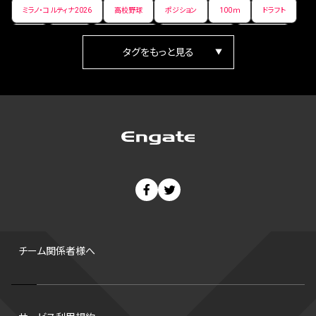
ミラノ・コルティナ2026
高校野球
ポジション
100ｍ
ドラフト
女子
日本人
ワールドカップ
フィギュアスケート
ランキング
箱根駅伝
パラ陸上
Vリーグ
世界陸上
Jリーグ
歴史
プレーオフ
PR
アイスホッケー
オールスター
東京マラソン
天皇杯
200m
長距離
コートサイズ
ウィンターカップ
ゼネラルマネージャー
パラリンピック
カーリング
AkatsukiJapan
スノーボード
400m
セ・リーグ
ドラフト会議
Bプレミア
チャンピオンシップ
パ・リーグ
ニューイヤー駅伝
世界ランキング
背番号
ホームラン
増田明美
スタッツ
CS
FA
海外
西地区
サマーリーグ
FIBA
ジャンプ
男子
チーム関係者様へ
バンタム級 暫定王座決定戦
平松翔
DEEP
大嶋康弘
水戸ホーリーホック
スキー
試合時間
リレー
Wリーグ