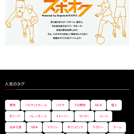
人気のタグ
野球
バスケットボール
バスケ
プロ野球
MLB
陸上
Bリーグ
バレーボール
ストーリー
サッカー
ルール
日本代表
NBA
マラソン
オリンピック
ラグビー
チーム