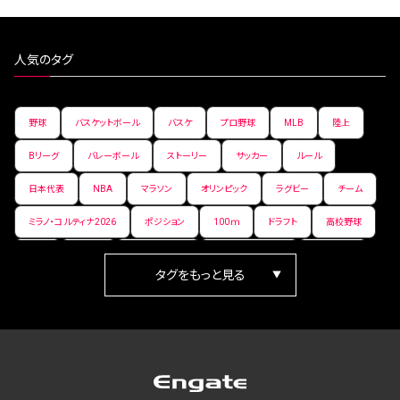
人気のタグ
野球
バスケットボール
バスケ
プロ野球
MLB
陸上
Bリーグ
バレーボール
ストーリー
サッカー
ルール
日本代表
NBA
マラソン
オリンピック
ラグビー
チーム
ミラノ・コルティナ2026
ポジション
100ｍ
ドラフト
高校野球
女子
日本人
ワールドカップ
フィギュアスケート
ランキング
箱根駅伝
パラ陸上
Vリーグ
世界陸上
Jリーグ
歴史
プレーオフ
PR
アイスホッケー
オールスター
東京マラソン
天皇杯
200m
長距離
コートサイズ
ウィンターカップ
ゼネラルマネージャー
パラリンピック
カーリング
AkatsukiJapan