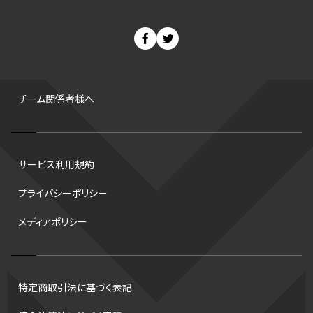
スノーボード
400m
セ・リーグ
ドラフト会議
Bプレミア
チャンピオンシップ
パ・リーグ
ニューイヤー駅伝
世界ランキング
背番号
ホームラン
増田明美
スタッツ
CS
FA
海外
西地区
サマーリーグ
FIBA
ジャンプ
男子
チーム関係者様へ
バンタム級 暫定王座決定戦
平松翔
DEEP
大嶋康弘
水戸ホーリーホック
スキー
試合時間
リレー
Wリーグ
サービス利用規約
デフ
コツ
皇后杯
ブルペン
アジアカップ
バファローズ
プライバシーポリシー
スピードスケート
出場校
東地区
クライマックスシリーズ
メディアポリシー
格闘家
レシーブ
世界6大マラソン
ハードル
トス
トロント・ブルージェイズ
B2リーグ
ビッグエア
スケート
佐々木麟太郎
陸上日本選手権2026
フライング
日本
特定商取引法に基づく表記
アルティメット
パス
ハーフパイプ
Gリーグ
バント