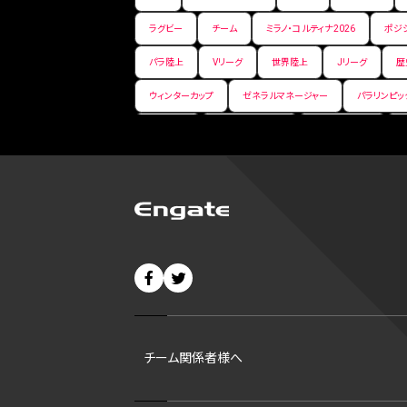
ラグビー
チーム
ミラノ・コルティナ2026
ポジ
パラ陸上
Vリーグ
世界陸上
Jリーグ
歴
ウィンターカップ
ゼネラルマネージャー
パラリンピッ
パ・リーグ
ニューイヤー駅伝
世界ランキング
バンタム級 暫定王座決定戦
平松翔
DEEP
大
バファローズ
スピードスケート
出場校
東地区
ビッグエア
スケート
佐々木麟太郎
陸上日本選
CHEERPHONE
キャッチャー
チアホン
セブン
短距離
龍神NIPPON
ハンドボール
プロ
42
村上宗隆
サイヤング賞
ヒューストン・アス
チーム関係者様へ
ディベロップメントリスト
ホワイトソックス
東京マラ
B1東地区
シルバースラッガー賞
ohtanic
大