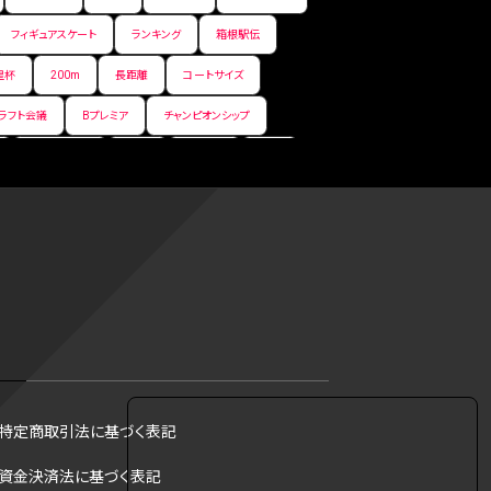
フィギュアスケート
ランキング
箱根駅伝
皇杯
200m
長距離
コートサイズ
ラフト会議
Bプレミア
チャンピオンシップ
サマーリーグ
FIBA
ジャンプ
男子
フ
コツ
皇后杯
ブルペン
アジアカップ
トス
トロント・ブルージェイズ
B2リーグ
リーグ
バント
インターハイ
ロボット審判
DH制
試合
観戦
ops
アンスポ
ジャッキー・ロビンソン
マリアノ・リベラ賞
B.ONE
ール制度
育成選手制度
参加資格
特定商取引法に基づく表記
·リベラ賞
ラスベガス
トレバー·ホフマン賞
資金決済法に基づく表記
B1西地区
昇格システム
都市対抗