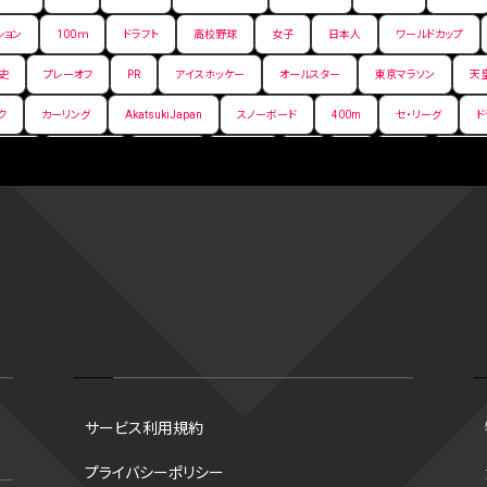
ション
100ｍ
ドラフト
高校野球
女子
日本人
ワールドカップ
史
プレーオフ
PR
アイスホッケー
オールスター
東京マラソン
天
ク
カーリング
AkatsukiJapan
スノーボード
400m
セ・リーグ
ド
背番号
ホームラン
増田明美
スタッツ
CS
FA
海外
西地区
嶋康弘
水戸ホーリーホック
スキー
試合時間
リレー
Wリーグ
デ
クライマックスシリーズ
格闘家
レシーブ
世界6大マラソン
ハードル
手権2026
フライング
日本
アルティメット
パス
ハーフパイプ
G
ズ
ワイルドカード
侍ジャパン
コート
海外サッカー
移籍
意味
スポーツ
NCAA
トレード
コラム
DH
タイムアウト
順位
トロズ
大阪国際女子マラソン
タッチラグビー
選出方法
新人
ボーナスプ
サービス利用規約
ソン財団
B.PREMIER
トレバー・ホフマン賞
ベースボール・ユナイテッド
マリアノ
プライバシーポリシー
谷翔平
シード校
オオタニック
B.NEXT
B２東地区
アンダースロー