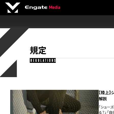
規定
regulations
【陸上】
解説
「シュー
る？」 