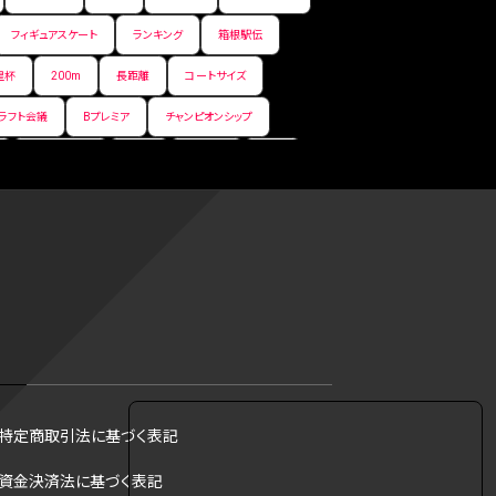
フィギュアスケート
ランキング
箱根駅伝
皇杯
200m
長距離
コートサイズ
ラフト会議
Bプレミア
チャンピオンシップ
サマーリーグ
FIBA
ジャンプ
男子
フ
コツ
皇后杯
ブルペン
アジアカップ
トス
トロント・ブルージェイズ
B2リーグ
リーグ
バント
インターハイ
ロボット審判
DH制
試合
観戦
ops
アンスポ
ジャッキー・ロビンソン
マリアノ・リベラ賞
B.ONE
ール制度
育成選手制度
参加資格
特定商取引法に基づく表記
·リベラ賞
ラスベガス
トレバー·ホフマン賞
資金決済法に基づく表記
B1西地区
昇格システム
都市対抗