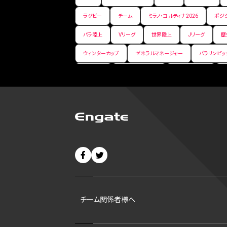
ラグビー
チーム
ミラノ・コルティナ2026
ポジ
パラ陸上
Vリーグ
世界陸上
Jリーグ
歴
ウィンターカップ
ゼネラルマネージャー
パラリンピッ
パ・リーグ
ニューイヤー駅伝
世界ランキング
バンタム級 暫定王座決定戦
平松翔
DEEP
大
バファローズ
スピードスケート
出場校
東地区
ビッグエア
スケート
佐々木麟太郎
陸上日本選
CHEERPHONE
キャッチャー
チアホン
セブン
短距離
龍神NIPPON
ハンドボール
プロ
42
村上宗隆
サイヤング賞
ヒューストン・アス
チーム関係者様へ
ディベロップメントリスト
ホワイトソックス
東京マラ
B1東地区
シルバースラッガー賞
ohtanic
大