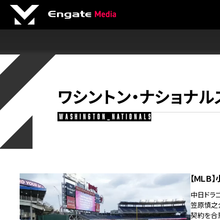
ワシントン・ナショナル
washington_nationals
【ＭＬＢ
中日ドラ
笠原慎之介
契約を合意