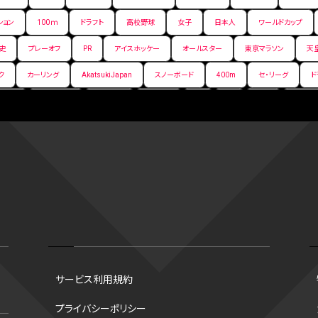
ション
100ｍ
ドラフト
高校野球
女子
日本人
ワールドカップ
史
プレーオフ
PR
アイスホッケー
オールスター
東京マラソン
天
ク
カーリング
AkatsukiJapan
スノーボード
400m
セ・リーグ
ド
背番号
ホームラン
増田明美
スタッツ
CS
FA
海外
西地区
嶋康弘
水戸ホーリーホック
スキー
試合時間
リレー
Wリーグ
デ
クライマックスシリーズ
格闘家
レシーブ
世界6大マラソン
ハードル
手権2026
フライング
日本
アルティメット
パス
ハーフパイプ
G
ズ
ワイルドカード
侍ジャパン
コート
海外サッカー
移籍
意味
スポーツ
NCAA
トレード
コラム
DH
タイムアウト
順位
トロズ
大阪国際女子マラソン
タッチラグビー
選出方法
新人
ボーナスプ
サービス利用規約
ソン財団
B.PREMIER
トレバー・ホフマン賞
ベースボール・ユナイテッド
マリアノ
プライバシーポリシー
谷翔平
シード校
オオタニック
B.NEXT
B２東地区
アンダースロー