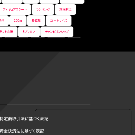
フィギュアスケート
ランキング
箱根駅伝
皇杯
200m
長距離
コートサイズ
ラフト会議
Bプレミア
チャンピオンシップ
サマーリーグ
FIBA
ジャンプ
男子
フ
コツ
皇后杯
ブルペン
アジアカップ
トス
トロント・ブルージェイズ
B2リーグ
リーグ
バント
インターハイ
ロボット審判
DH制
試合
観戦
ops
アンスポ
ジャッキー・ロビンソン
マリアノ・リベラ賞
B.ONE
ール制度
育成選手制度
参加資格
特定商取引法に基づく表記
·リベラ賞
ラスベガス
トレバー·ホフマン賞
資金決済法に基づく表記
B1西地区
昇格システム
都市対抗