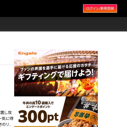
ログイン/新規登録
配置し攻
一気に得
きのリ…