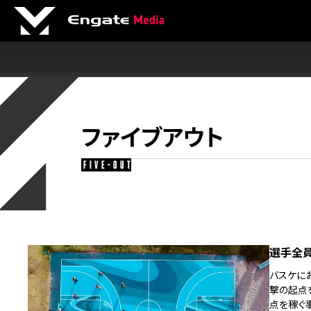
ファイブアウト
five-out
選手全員
バスケに
撃の起点
点を稼ぐ