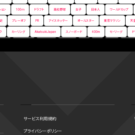
ション
100ｍ
ドラフト
高校野球
女子
日本人
ワールドカップ
史
プレーオフ
PR
アイスホッケー
オールスター
東京マラソン
天
ク
カーリング
AkatsukiJapan
スノーボード
400m
セ・リーグ
ド
背番号
ホームラン
増田明美
スタッツ
CS
FA
海外
西地区
嶋康弘
水戸ホーリーホック
スキー
試合時間
リレー
Wリーグ
デ
クライマックスシリーズ
格闘家
レシーブ
世界6大マラソン
ハードル
手権2026
フライング
日本
アルティメット
パス
ハーフパイプ
G
ズ
ワイルドカード
侍ジャパン
コート
海外サッカー
移籍
意味
スポーツ
NCAA
トレード
コラム
DH
タイムアウト
順位
トロズ
大阪国際女子マラソン
タッチラグビー
選出方法
新人
ボーナスプ
サービス利用規約
ソン財団
B.PREMIER
トレバー・ホフマン賞
ベースボール・ユナイテッド
マリアノ
プライバシーポリシー
谷翔平
シード校
オオタニック
B.NEXT
B２東地区
アンダースロー