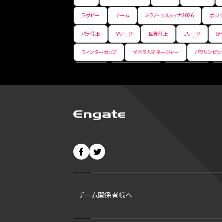
ラグビー
チーム
ミラノ・コルティナ2026
ポジ
パラ陸上
Vリーグ
世界陸上
Jリーグ
歴
ウィンターカップ
ゼネラルマネージャー
パラリンピッ
パ・リーグ
ニューイヤー駅伝
世界ランキング
バンタム級 暫定王座決定戦
平松翔
DEEP
大
バファローズ
スピードスケート
出場校
東地区
ビッグエア
スケート
佐々木麟太郎
陸上日本選
CHEERPHONE
キャッチャー
チアホン
セブン
短距離
龍神NIPPON
ハンドボール
プロ
42
村上宗隆
サイヤング賞
ヒューストン・アス
チーム関係者様へ
ディベロップメントリスト
ホワイトソックス
東京マラ
B1東地区
シルバースラッガー賞
ohtanic
大