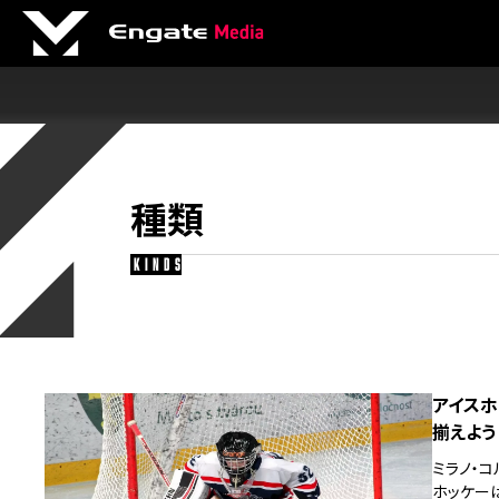
種類
kinds
アイスホ
揃えよう
ミラノ・
ホッケー