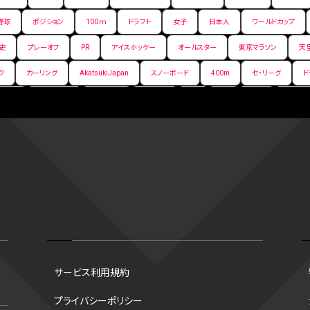
野球
ポジション
100ｍ
ドラフト
女子
日本人
ワールドカップ
史
プレーオフ
PR
アイスホッケー
オールスター
東京マラソン
天
ク
カーリング
AkatsukiJapan
スノーボード
400m
セ・リーグ
ド
背番号
ホームラン
増田明美
スタッツ
CS
FA
海外
西地区
嶋康弘
水戸ホーリーホック
スキー
試合時間
リレー
Wリーグ
デ
クライマックスシリーズ
格闘家
レシーブ
世界6大マラソン
ハードル
手権2026
フライング
日本
アルティメット
パス
ハーフパイプ
G
ズ
ワイルドカード
侍ジャパン
タイムアウト
プロ
全国高校野球選手権大
ンスポ
観戦
スポーツ
意味
ハンドボール
コラム
DH
ビデ
テム
育成選手制度
42
B.ONE
ボーナスプール制度
新人
選出
サービス利用規約
トレバー·ホフマン賞
シード校
ホワイトソックス
村上宗隆
ラスベガス
サ
プライバシーポリシー
レバー・ホフマン賞
B.NEXT
オオタニック
大谷翔平
ohtanic
シルバース