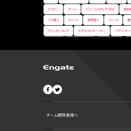
ラグビー
チーム
ミラノ・コルティナ2026
高校
パラ陸上
Vリーグ
世界陸上
Jリーグ
歴
ウィンターカップ
ゼネラルマネージャー
パラリンピッ
パ・リーグ
ニューイヤー駅伝
世界ランキング
バンタム級 暫定王座決定戦
平松翔
DEEP
大
バファローズ
スピードスケート
出場校
東地区
ビッグエア
スケート
佐々木麟太郎
陸上日本選
CHEERPHONE
キャッチャー
チアホン
セブン
移籍
DH制
短距離
ops
試合
ア
東京マラソン財団
ディベロップメントリスト
昇格シス
チーム関係者様へ
アンダースロー
B２東地区
マリアノ·リベラ賞
大阪国際女子マラソン
ベースボール・ユナイテッド
ト