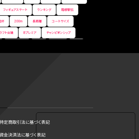
フィギュアスケート
ランキング
箱根駅伝
皇杯
200m
長距離
コートサイズ
ラフト会議
Bプレミア
チャンピオンシップ
サマーリーグ
FIBA
ジャンプ
男子
フ
コツ
皇后杯
ブルペン
アジアカップ
トス
トロント・ブルージェイズ
B2リーグ
リーグ
バント
インターハイ
ロボット審判
会
トレード
龍神NIPPON
海外サッカー
オ検証
順位
NCAA
コート
方法
タッチラグビー
ジャッキー・ロビンソン
特定商取引法に基づく表記
イヤング賞
ヒューストン・アストロズ
資金決済法に基づく表記
ラッガー賞
B1東地区
B1西地区
B.PREMIER