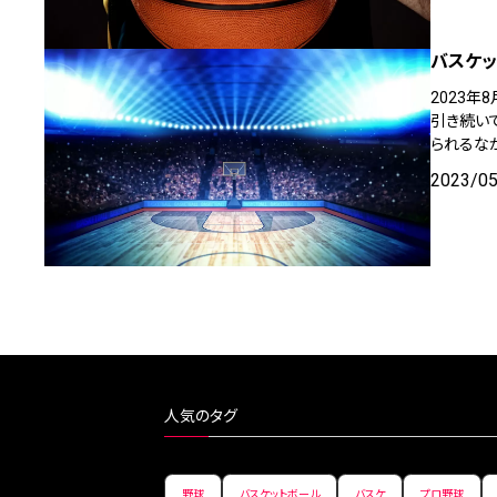
バスケッ
2023年
引き続い
られるな
2023/0
人気のタグ
野球
バスケットボール
バスケ
プロ野球