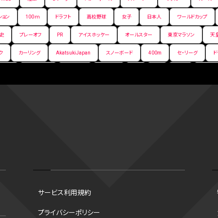
ション
100ｍ
ドラフト
高校野球
女子
日本人
ワールドカップ
史
プレーオフ
PR
アイスホッケー
オールスター
東京マラソン
天
ク
カーリング
AkatsukiJapan
スノーボード
400m
セ・リーグ
ド
背番号
ホームラン
増田明美
スタッツ
CS
FA
海外
西地区
嶋康弘
水戸ホーリーホック
スキー
試合時間
リレー
Wリーグ
デ
クライマックスシリーズ
格闘家
レシーブ
世界6大マラソン
ハードル
手権2026
フライング
日本
アルティメット
パス
ハーフパイプ
G
ズ
ワイルドカード
侍ジャパン
コート
海外サッカー
移籍
意味
スポーツ
NCAA
トレード
コラム
DH
タイムアウト
順位
トロズ
大阪国際女子マラソン
タッチラグビー
選出方法
新人
ボーナスプ
サービス利用規約
ソン財団
B.PREMIER
トレバー・ホフマン賞
ベースボール・ユナイテッド
マリアノ
プライバシーポリシー
谷翔平
シード校
オオタニック
B.NEXT
B２東地区
アンダースロー