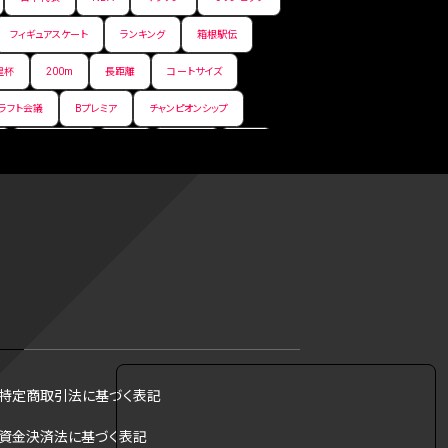
フィギュアスケート
ランキング
箱根駅伝
皇杯
200m
長距離
コートサイズ
ラフト会議
Bプレミア
チャンピオンシップ
サマーリーグ
FIBA
ジャンプ
男子
フ
コツ
皇后杯
ブルペン
アジアカップ
トス
トロント・ブルージェイズ
B2リーグ
リーグ
バント
インターハイ
ロボット審判
DH制
試合
観戦
ops
アンスポ
ジャッキー・ロビンソン
マリアノ・リベラ賞
B.ONE
ール制度
育成選手制度
参加資格
特定商取引法に基づく表記
·リベラ賞
ラスベガス
トレバー·ホフマン賞
資金決済法に基づく表記
B1西地区
昇格システム
都市対抗