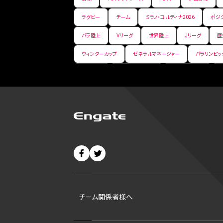
ラグビー
チーム
ミラノ・コルティナ2026
ポジ
パラ陸上
Vリーグ
世界陸上
Jリーグ
歴
ウィンターカップ
ゼネラルマネージャー
パラリンピッ
パ・リーグ
ニューイヤー駅伝
世界ランキング
バンタム級 暫定王座決定戦
平松翔
DEEP
大
バファローズ
スピードスケート
出場校
東地区
ビッグエア
スケート
佐々木麟太郎
陸上日本選
CHEERPHONE
キャッチャー
チアホン
セブン
短距離
龍神NIPPON
ハンドボール
プロ
42
村上宗隆
サイヤング賞
ヒューストン・アス
チーム関係者様へ
ディベロップメントリスト
ホワイトソックス
東京マラ
B1東地区
シルバースラッガー賞
ohtanic
大