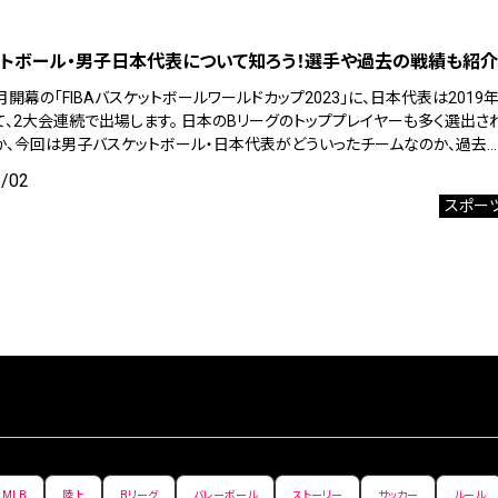
トボール・男子日本代表について知ろう！選手や過去の戦績も紹介
8月開幕の「FIBAバスケットボールワールドカップ2023」に、日本代表は2019
て、2大会連続で出場します。 日本のBリーグのトッププレイヤーも多く選出さ
か、今回は男子バスケットボール・日本代表がどういったチームなのか、過去…
5/02
スポー
MLB
陸上
Bリーグ
バレーボール
ストーリー
サッカー
ルール