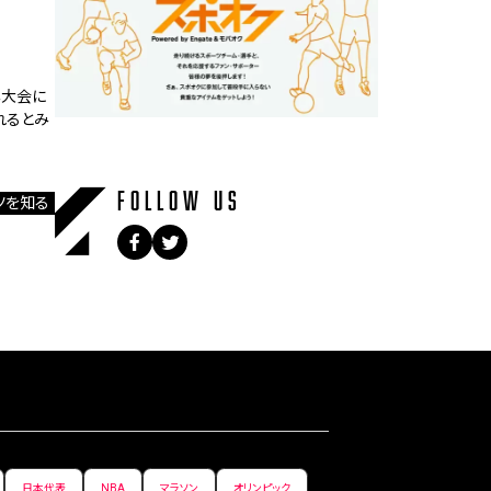
年大会に
れるとみ
FOLLOW US
ツを知る
日本代表
NBA
マラソン
オリンピック