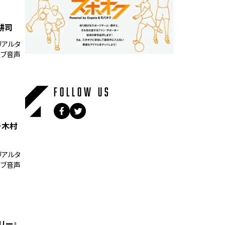
耕司
リアルタ
イブ音声
FOLLOW US
・木村
リアルタ
イブ音声
ーリー』