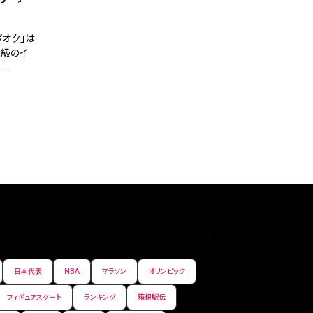
オク」は
大級のイ
…
日本代表
NBA
マラソン
オリンピック
フィギュアスケート
ランキング
箱根駅伝