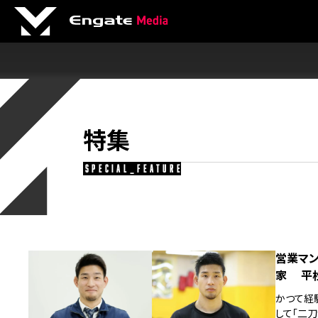
特集
special_feature
営業マン
家 平
かつて経
して「二