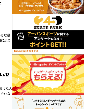
Z…
不尽な暴
由に迫り
」/格
を懸けた大
「折れな