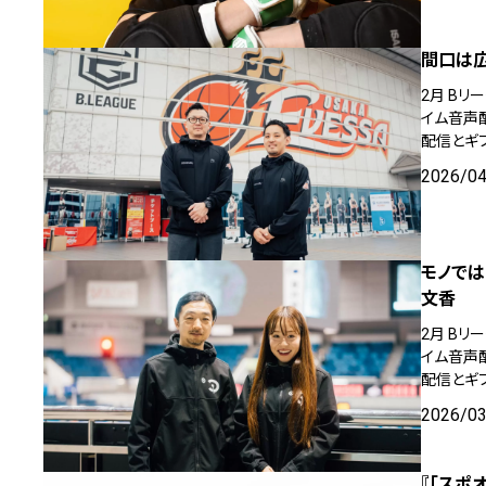
間口は広
2月 B
イム音声配
配信とギ
2026/0
モノでは
文香
2月 B
イム音声配
配信とギ
2026/0
『「スポ