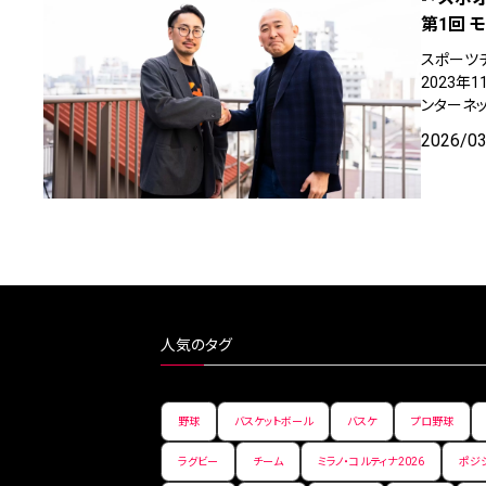
第1回 
スポーツ
2023
ンターネ
2026/0
人気のタグ
野球
バスケットボール
バスケ
プロ野球
ラグビー
チーム
ミラノ・コルティナ2026
ポジ