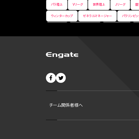
パラ陸上
Vリーグ
世界陸上
Jリーグ
歴
ウィンターカップ
ゼネラルマネージャー
パラリンピッ
パ・リーグ
ニューイヤー駅伝
世界ランキング
バンタム級 暫定王座決定戦
平松翔
DEEP
大
バファローズ
スピードスケート
出場校
東地区
ビッグエア
スケート
佐々木麟太郎
陸上日本選
CHEERPHONE
キャッチャー
チアホン
セブン
短距離
龍神NIPPON
ハンドボール
プロ
42
村上宗隆
サイヤング賞
ヒューストン・アス
チーム関係者様へ
ディベロップメントリスト
ホワイトソックス
東京マラ
B1東地区
シルバースラッガー賞
ohtanic
大
社会人野球
ダブルダブル
マダックス
小笠原慎