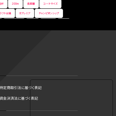
皇杯
200m
長距離
コートサイズ
ラフト会議
Bプレミア
チャンピオンシップ
サマーリーグ
FIBA
ジャンプ
男子
フ
コツ
皇后杯
ブルペン
アジアカップ
トス
トロント・ブルージェイズ
B2リーグ
リーグ
バント
インターハイ
ロボット審判
DH制
試合
観戦
ops
アンスポ
ジャッキー・ロビンソン
マリアノ・リベラ賞
B.ONE
ール制度
育成選手制度
参加資格
特定商取引法に基づく表記
·リベラ賞
ラスベガス
トレバー·ホフマン賞
資金決済法に基づく表記
B1西地区
昇格システム
都市対抗
ーション
学生記録
完走
学生連合