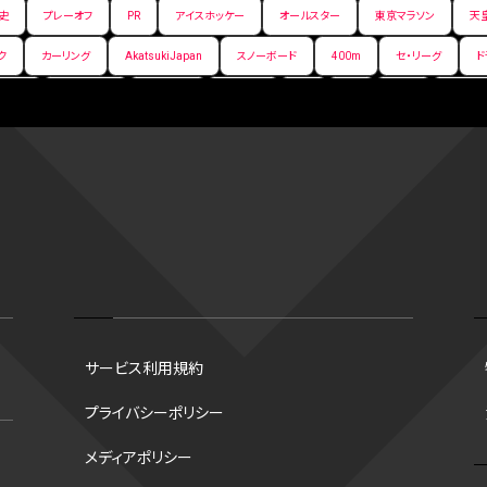
史
プレーオフ
PR
アイスホッケー
オールスター
東京マラソン
天
ク
カーリング
AkatsukiJapan
スノーボード
400m
セ・リーグ
ド
背番号
ホームラン
増田明美
スタッツ
CS
FA
海外
西地区
嶋康弘
水戸ホーリーホック
スキー
試合時間
リレー
Wリーグ
デ
クライマックスシリーズ
格闘家
レシーブ
世界6大マラソン
ハードル
手権2026
フライング
日本
アルティメット
パス
ハーフパイプ
G
ズ
ワイルドカード
侍ジャパン
コート
海外サッカー
移籍
意味
スポーツ
NCAA
トレード
コラム
DH
タイムアウト
順位
トロズ
大阪国際女子マラソン
タッチラグビー
選出方法
新人
ボーナスプ
サービス利用規約
ソン財団
B.PREMIER
トレバー・ホフマン賞
ベースボール・ユナイテッド
マリアノ
プライバシーポリシー
谷翔平
シード校
オオタニック
B.NEXT
B２東地区
アンダースロー
メディアポリシー
之介
ワシントン・ナショナルズ
開幕戦
シカゴ・カブス
ファウル
バイオレ