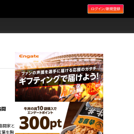
ログイン/新規登録
格闘
格闘家と
言葉を胸