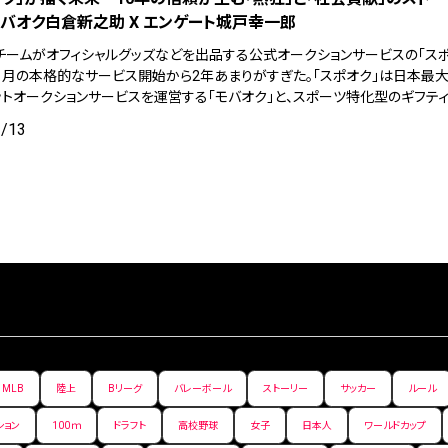
モバオク白倉新之助 X エンゲート城戸幸一郎
チームがオフィシャルグッズなどを出品する公式オークションサービスの「スポ
年11月の本格的なサービス開始から2年あまりがすぎた。「スポオク」は日本最
ットオークションサービスを運営する「モバオク」と、スポーツ特化型のギフティ
3/13
MLB
陸上
Bリーグ
バレーボール
ストーリー
サッカー
ルール
ション
100ｍ
ドラフト
高校野球
女子
日本人
ワールドカップ