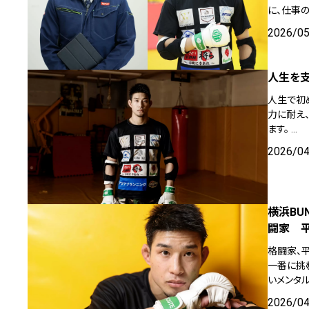
に、仕事の
2026/0
人生を支
人生で初
力に耐え
ます。 …
2026/0
横浜BU
闘家 
格闘家、平
一番に挑
いメンタ
2026/0