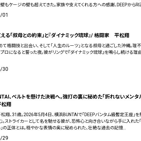
壁もケージの壁も超えてきた。家族や支えてくれる方への感謝、DEEPからRI
5/01
える「叔母との約束」と『ダイナミック琉球』/ 格闘家 平松翔
めて格闘技と出会い、そして「人生のルーツ」となる叔母と過ごした沖縄。理
、プロになると誓った夜。彼がリングで『ダイナミック琉球』を鳴らし続ける理
4/30
NTAI、ベルトを懸けた決戦へ。強打の裏に秘めた「折れないメンタル
平松翔
松翔、31歳。2026年5月4日、横浜BUNTAIで「DEEPバンタム級暫定王座」
む。ストライカーとして名を馳せる彼が、恐怖心と向き合いながら手に入れた
ル」の正体とは。穏やかな表情の奥に秘められた、壮絶な過去の記憶…
4/29