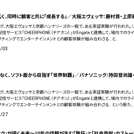
く、同時に観客と共に「成長する」／大阪エヴェッサ：藤村貢・上原
リーグ、大阪エヴェッサと京都ハンナリーズの一戦で、ある実証実験が行われた。
信サービス「CHEERPHONE（チアホン）」がEngateと連携して、場内でのラ
フティングでエンターテインメントとの顧客体験が組み合わさる…と…
4/03
なく、ソフト面から目指す「世界制覇」／パナソニック：持田登尚雄
リーグ、大阪エヴェッサと京都ハンナリーズの一戦で、ある実証実験が行われた。
信サービス「CHEERPHONE（チアホン）」がEngateと連携して、場内でのラ
フティングでエンターテインメントとの顧客体験が組み合わさる…という新た…
3/27
オク」が描く未来～10年の信頼が生む「熱狂」と「社会貢献」のスト