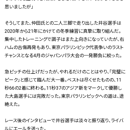
思いましたが」
そうしてまた、仲田氏との二人三脚で走り出した井谷選手は
2020
年から
21
年にかけての冬季練習に真摯に取り組んだ。
集中したトレーニングで調子はまた上向きになっていたが、右
ハムの古傷再発もあり、東京パラリンピック代表争いのラスト
チャンスとなる
4
月のジャパンパラ大会の一発勝負に絞った。
急ピッチの仕上げだったが、やれるだけのことはやり、「完璧に
ピーク」と感じて臨んだ大一番。ベストは尽くせたものの、
11
秒
66
の
2
着に終わる。
11
秒
37
のアジア新をマークして優勝し
た大島選手には完敗だった。東京パラリンピックへの道は、途
絶えた。
レース後のインタビューで井谷選手は淡々と振り返り、ライバ
ルにエールを送った。