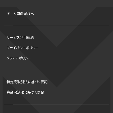
背番号
ホームラン
増田明美
スタッツ
CS
FA
海外
西地区
サマーリーグ
FIBA
ジャンプ
男子
チーム関係者様へ
バンタム級 暫定王座決定戦
平松翔
DEEP
大嶋康弘
水戸ホーリーホック
スキー
試合時間
リレー
Wリーグ
サービス利用規約
デフ
コツ
皇后杯
ブルペン
アジアカップ
バファローズ
プライバシーポリシー
スピードスケート
出場校
東地区
クライマックスシリーズ
メディアポリシー
格闘家
レシーブ
世界6大マラソン
ハードル
トス
トロント・ブルージェイズ
B2リーグ
ビッグエア
スケート
佐々木麟太郎
陸上日本選手権2026
フライング
日本
特定商取引法に基づく表記
アルティメット
パス
ハーフパイプ
Gリーグ
バント
資金決済法に基づく表記
インターハイ
ロボット審判
CHEERPHONE
キャッチャー
チアホン
セブンズ
ワイルドカード
侍ジャパン
コート