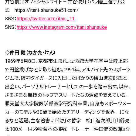
井谷俊介オフィシャルサイト – 井谷俊介（パラ陸上選手）公
式 https://itani-shunsuke51.com/
SNS：
https://twitter.com/itani_11
SNS：
https://www.instagram.com/itani.shunsuke
◇仲田 健（なかた・けん）
1969年6月8日、京都市生まれ。立命館大学在学中は陸上部
で円盤投げなどに取り組む。1991年、アルバイト先のスポーツ
ジムで、阪神タイガースに入団したばかりの桧山進次郎氏と
出会い、パーソナルトレーナーとしての一歩を踏み出す。以来、
さまざまな競技のトップアスリートたちの活躍を支えている。
順天堂大大学院医学部医学研究科卒業。自身もスポーツメー
カーのモデルや30歳で始めたチアリーディングで世界一にな
るなど活躍。主な著書に『代打の哲学 桧山進次郎』『山縣亮
太100メートル9秒台への挑戦 トレーナー仲田健の改革』な