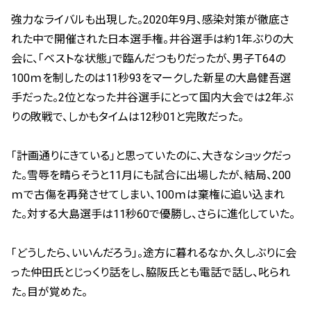
強力なライバルも出現した。
2020
年
9
月、感染対策が徹底さ
れた中で開催された日本選手権。井谷選手は約
1
年ぶりの大
会に、「ベストな状態」で臨んだつもりだったが、男子Ｔ
64
の
100
ｍを制したのは
11
秒
93
をマークした新星の大島健吾選
手だった。
2
位となった井谷選手にとって国内大会では
2
年ぶ
りの敗戦で、しかもタイムは
12
秒
01
と完敗だった。
「計画通りにきている」と思っていたのに、大きなショックだっ
た。雪辱を晴らそうと
11
月にも試合に出場したが、結局、
200
ｍで古傷を再発させてしまい、
100
ｍは棄権に追い込まれ
た。対する大島選手は
11
秒
60
で優勝し、さらに進化していた。
「どうしたら、いいんだろう」。途方に暮れるなか、久しぶりに会
った仲田氏とじっくり話をし、脇阪氏とも電話で話し、叱られ
た。目が覚めた。