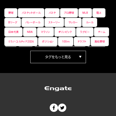
野球
バスケットボール
バスケ
プロ野球
MLB
陸上
Bリーグ
バレーボール
ストーリー
サッカー
ルール
日本代表
NBA
マラソン
オリンピック
ラグビー
チーム
ミラノ・コルティナ2026
ポジション
100ｍ
ドラフト
高校野球
女子
日本人
ワールドカップ
フィギュアスケート
ランキング
箱根駅伝
パラ陸上
Vリーグ
世界陸上
Jリーグ
歴史
プレーオフ
PR
アイスホッケー
オールスター
東京マラソン
天皇杯
200m
長距離
コートサイズ
ウィンターカップ
ゼネラルマネージャー
パラリンピック
カーリング
AkatsukiJapan
スノーボード
400m
セ・リーグ
ドラフト会議
Bプレミア
チャンピオンシップ
パ・リーグ
ニューイヤー駅伝
世界ランキング