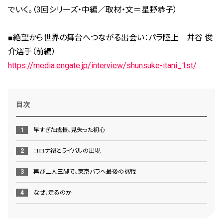
でいく。（3回シリーズ・中編／取材・文＝星野恭子）
■絶望から世界の舞台へつながる出会い：パラ陸上 井谷 俊
介選手（前編）
https://media.engate.jp/interview/shunsuke-itani_1st/
目次
早すぎた成長、見失った初心
コロナ禍とライバルの出現
再び二人三脚で、東京パラへ最後の挑戦
なぜ、走るのか