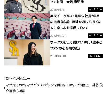
ソン財団 大嶋 康弘氏
2025/08/31
インタビュー
楽天イーグルス・最年少社長2年目
の挑戦（前編）：野球を通して、多くの
人に楽しみを提供していく
2023/03/01
インタビュー
ホークスを伝え続けて18年。「選手と
ファンの心を掴む術」
2023/04/18
インタビュー
TOP
インタビュー
なぜ走るのか。なぜパラリンピックを目指すのか。：パラ陸上 井谷 俊
介選手（中編）