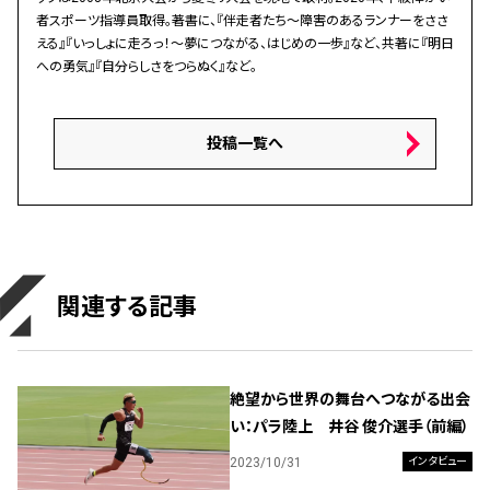
者スポーツ指導員取得。著書に、『伴走者たち～障害のあるランナーをささ
える』『いっしょに走ろっ！～夢につながる、はじめの一歩』など、共著に『明日
への勇気』『自分らしさをつらぬく』など。
投稿一覧へ
関連する記事
絶望から世界の舞台へつながる出会
い：パラ陸上 井谷 俊介選手（前編）
2023/10/31
インタビュー