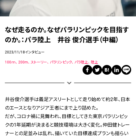
なぜ走るのか。なぜパラリンピックを目指す
のか。：パラ陸上 井谷 俊介選手（中編）
2023/11/18
インタビュー
100ｍ
200m
ストーリー
パラリンピック
パラ陸上
陸上
井谷俊介選手は義足アスリートとして走り始めて約
2
年、日本
のエースとなりアジア王者にまで上り詰めた。
だが、コロナ禍に見舞われ、目標としてきた東京パラリンピッ
クの
1
年延期が決まると競技環境は大きく変化。仲田健トレー
ナーとの足並みは乱れ、描いていた目標達成プランも揺らい