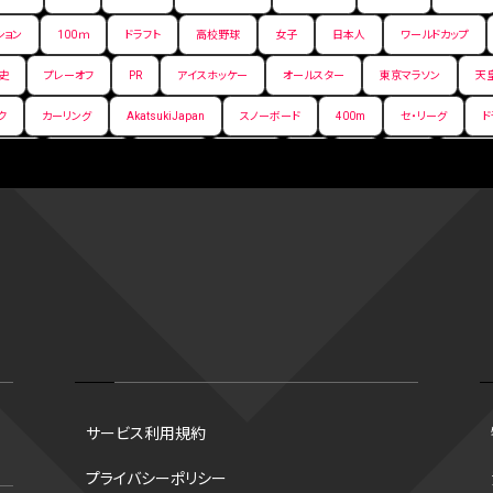
ション
100ｍ
ドラフト
高校野球
女子
日本人
ワールドカップ
史
プレーオフ
PR
アイスホッケー
オールスター
東京マラソン
天
ク
カーリング
AkatsukiJapan
スノーボード
400m
セ・リーグ
ド
背番号
ホームラン
増田明美
スタッツ
CS
FA
海外
西地区
嶋康弘
水戸ホーリーホック
スキー
試合時間
リレー
Wリーグ
デ
クライマックスシリーズ
格闘家
レシーブ
世界6大マラソン
ハードル
手権2026
フライング
日本
アルティメット
パス
ハーフパイプ
G
ズ
ワイルドカード
侍ジャパン
コート
海外サッカー
移籍
意味
スポーツ
NCAA
トレード
コラム
DH
タイムアウト
順位
トロズ
大阪国際女子マラソン
タッチラグビー
選出方法
新人
ボーナスプ
サービス利用規約
ソン財団
B.PREMIER
トレバー・ホフマン賞
ベースボール・ユナイテッド
マリアノ
プライバシーポリシー
谷翔平
シード校
オオタニック
B.NEXT
B２東地区
アンダースロー