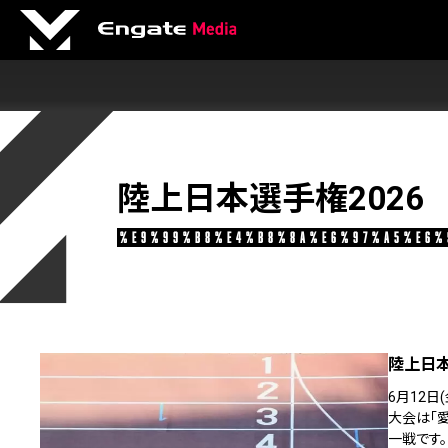
陸上日本選手権2026
%e9%99%b8%e4%b8%8a%e6%97%a5%e6%
陸上日本
6月12日
大会は「
一戦です