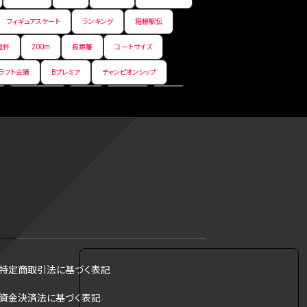
フィギュアスケート
ランキング
箱根駅伝
皇杯
200m
長距離
コートサイズ
ラフト会議
Bプレミア
チャンピオンシップ
サマーリーグ
FIBA
ジャンプ
男子
フ
コツ
皇后杯
ブルペン
アジアカップ
トス
トロント・ブルージェイズ
B2リーグ
リーグ
バント
インターハイ
ロボット審判
DH制
試合
観戦
ops
アンスポ
ジャッキー・ロビンソン
マリアノ・リベラ賞
B.ONE
ール制度
育成選手制度
参加資格
特定商取引法に基づく表記
·リベラ賞
ラスベガス
トレバー·ホフマン賞
資金決済法に基づく表記
B1西地区
昇格システム
都市対抗