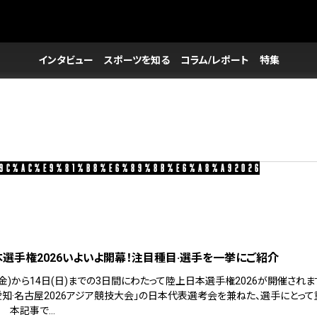
インタビュー
スポーツを知る
コラム/レポート
特集
9c%ac%e9%81%b8%e6%89%8b%e6%a8%a92026
選手権2026いよいよ開幕！注目種目·選手を一挙にご紹介
(金)から14日(日)までの3日間にわたって陸上日本選手権2026が開催されま
愛知·名古屋2026アジア競技大会」の日本代表選考会を兼ねた、選手にとっ
。 本記事で…