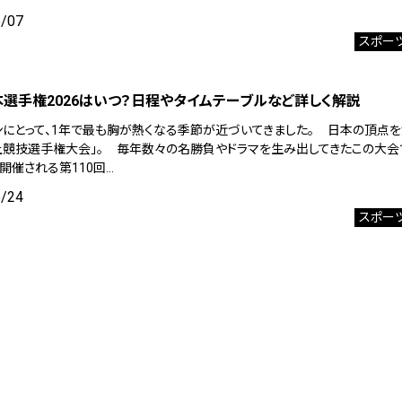
6/07
スポー
選手権2026はいつ？日程やタイムテーブルなど詳しく解説
ンにとって、1年で最も胸が熱くなる季節が近づいてきました。 日本の頂点
上競技選手権大会」。 毎年数々の名勝負やドラマを生み出してきたこの大会
に開催される第110回…
5/24
スポー