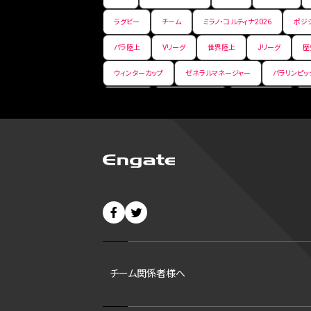
ラグビー
チーム
ミラノ・コルティナ2026
ポジ
パラ陸上
Vリーグ
世界陸上
Jリーグ
歴
ウィンターカップ
ゼネラルマネージャー
パラリンピッ
パ・リーグ
ニューイヤー駅伝
世界ランキング
バンタム級 暫定王座決定戦
平松翔
DEEP
大
バファローズ
スピードスケート
出場校
東地区
ビッグエア
スケート
佐々木麟太郎
陸上日本選
CHEERPHONE
キャッチャー
チアホン
セブン
短距離
龍神NIPPON
ハンドボール
プロ
42
村上宗隆
サイヤング賞
ヒューストン・アス
チーム関係者様へ
ディベロップメントリスト
ホワイトソックス
東京マラ
B1東地区
シルバースラッガー賞
ohtanic
大