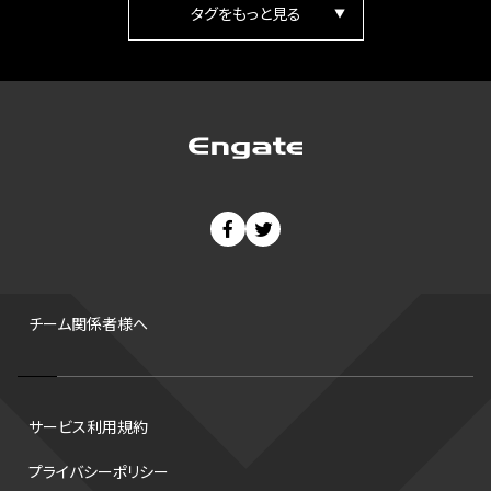
箱根駅伝
パラ陸上
Vリーグ
世界陸上
Jリーグ
歴史
プレーオフ
PR
アイスホッケー
オールスター
東京マラソン
天皇杯
200m
長距離
コートサイズ
ウィンターカップ
ゼネラルマネージャー
パラリンピック
カーリング
AkatsukiJapan
スノーボード
400m
セ・リーグ
ドラフト会議
Bプレミア
チャンピオンシップ
パ・リーグ
ニューイヤー駅伝
世界ランキング
背番号
ホームラン
増田明美
スタッツ
CS
FA
海外
西地区
サマーリーグ
FIBA
ジャンプ
男子
チーム関係者様へ
バンタム級 暫定王座決定戦
平松翔
DEEP
大嶋康弘
水戸ホーリーホック
スキー
試合時間
リレー
Wリーグ
サービス利用規約
デフ
コツ
皇后杯
ブルペン
アジアカップ
バファローズ
プライバシーポリシー
スピードスケート
出場校
東地区
クライマックスシリーズ