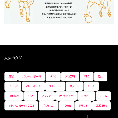
人気のタグ
野球
バスケットボール
バスケ
プロ野球
MLB
陸上
Bリーグ
バレーボール
ストーリー
サッカー
ルール
日本代表
NBA
マラソン
オリンピック
ラグビー
チーム
ミラノ・コルティナ2026
ポジション
100ｍ
ドラフト
高校野球
女子
日本人
ワールドカップ
フィギュアスケート
ランキング