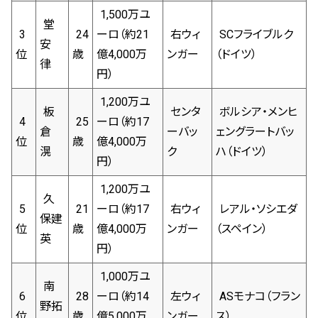
1,500万ユ
堂
3
24
ーロ（約21
右ウィ
SCフライブルク
安
位
歳
億4,000万
ンガー
（ドイツ）
律
円）
1,200万ユ
板
センタ
ボルシア・メンヒ
4
25
ーロ（約17
倉
ーバッ
ェングラートバッ
位
歳
億4,000万
滉
ク
ハ（ドイツ）
円）
1,200万ユ
久
5
21
ーロ（約17
右ウィ
レアル・ソシエダ
保建
位
歳
億4,000万
ンガー
（スペイン）
英
円）
1,000万ユ
南
6
28
ーロ（約14
左ウィ
ASモナコ（フラン
野拓
位
歳
億5,000万
ンガー
ス）