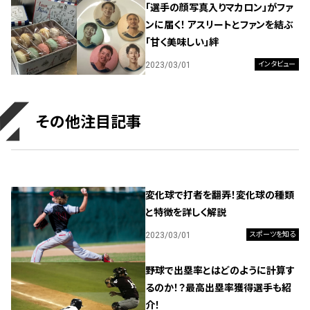
「選手の顔写真入りマカロン」がファ
ンに届く！ アスリートとファンを結ぶ
「甘く美味しい」絆
2023/03/01
インタビュー
その他注目記事
変化球で打者を翻弄！変化球の種類
と特徴を詳しく解説
2023/03/01
スポーツを知る
野球で出塁率とはどのように計算す
るのか！？最高出塁率獲得選手も紹
介！