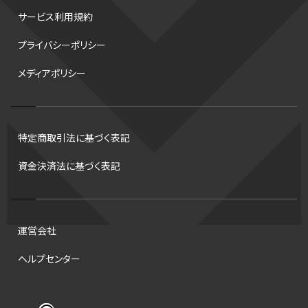
サービス利用規約
デフ
コツ
皇后杯
ブルペン
アジアカップ
バファローズ
プライバシーポリシー
スピードスケート
出場校
東地区
クライマックスシリーズ
メディアポリシー
格闘家
レシーブ
世界6大マラソン
ハードル
トス
トロント・ブルージェイズ
B2リーグ
ビッグエア
スケート
佐々木麟太郎
陸上日本選手権2026
フライング
日本
特定商取引法に基づく表記
アルティメット
パス
ハーフパイプ
Gリーグ
バント
資金決済法に基づく表記
インターハイ
ロボット審判
CHEERPHONE
キャッチャー
チアホン
セブンズ
ワイルドカード
侍ジャパン
コート
海外サッカー
移籍
意味
DH制
試合
観戦
ops
運営会社
アンスポ
短距離
龍神NIPPON
ハンドボール
プロ
ヘルプセンター
スポーツ
NCAA
トレード
コラム
DH
タイムアウト
順位
ジャッキー・ロビンソン
マリアノ・リベラ賞
B.ONE
42