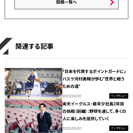
投稿一覧へ
関連する記事
「日本を代表するポイントガードに」
バスケ河村勇輝が歩む”世界と戦う
ための道”
2023/03/01
インタビュー
楽天イーグルス・最年少社長2年目
の挑戦（前編）：野球を通して、多くの
人に楽しみを提供していく
2023/03/01
インタビュー