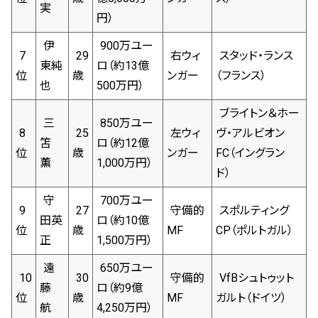
実
円）
伊
900万ユー
7
29
右ウィ
スタッド・ランス
東純
ロ（約13億
位
歳
ンガー
（フランス）
也
500万円）
ブライトン＆ホー
三
850万ユー
8
25
左ウィ
ヴ・アルビオン
笘
ロ（約12億
位
歳
ンガー
FC（イングラン
薫
1,000万円）
ド）
守
700万ユー
9
27
守備的
スポルティング
田英
ロ（約10億
位
歳
MF
CP（ポルトガル）
正
1,500万円）
遠
650万ユー
10
30
守備的
VfBシュトゥット
藤
ロ（約9億
位
歳
MF
ガルト（ドイツ）
航
4,250万円）