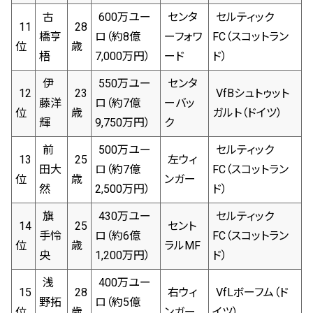
古
600万ユー
センタ
セルティック
11
28
橋亨
ロ（約8億
ーフォワ
FC（スコットラン
位
歳
梧
7,000万円）
ード
ド）
伊
550万ユー
センタ
12
23
VfBシュトゥット
藤洋
ロ（約7億
ーバッ
位
歳
ガルト（ドイツ）
輝
9,750万円）
ク
前
500万ユー
セルティック
13
25
左ウィ
田大
ロ（約7億
FC（スコットラン
位
歳
ンガー
然
2,500万円）
ド）
旗
430万ユー
セルティック
14
25
セント
手怜
ロ（約6億
FC（スコットラン
位
歳
ラルMF
央
1,200万円）
ド）
浅
400万ユー
15
28
右ウィ
VfLボーフム（ド
野拓
ロ（約5億
位
歳
ンガー
イツ）