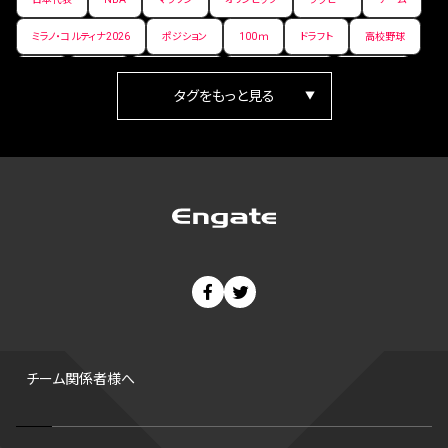
ミラノ・コルティナ2026
ポジション
100ｍ
ドラフト
高校野球
女子
日本人
ワールドカップ
フィギュアスケート
ランキング
箱根駅伝
パラ陸上
Vリーグ
世界陸上
Jリーグ
歴史
プレーオフ
PR
アイスホッケー
オールスター
東京マラソン
天皇杯
200m
長距離
コートサイズ
ウィンターカップ
ゼネラルマネージャー
パラリンピック
カーリング
AkatsukiJapan
スノーボード
400m
セ・リーグ
ドラフト会議
Bプレミア
チャンピオンシップ
パ・リーグ
ニューイヤー駅伝
世界ランキング
背番号
ホームラン
増田明美
スタッツ
CS
FA
海外
西地区
サマーリーグ
FIBA
ジャンプ
男子
チーム関係者様へ
バンタム級 暫定王座決定戦
平松翔
DEEP
大嶋康弘
水戸ホーリーホック
スキー
試合時間
リレー
Wリーグ