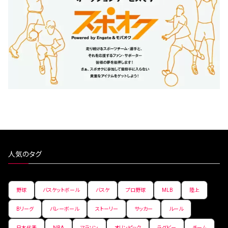
人気のタグ
野球
バスケットボール
バスケ
プロ野球
MLB
陸上
Bリーグ
バレーボール
ストーリー
サッカー
ルール
日本代表
NBA
マラソン
オリンピック
ラグビー
チーム