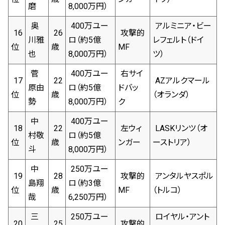
磨
8,000万円）
奥
400万ユー
アルミニア・ビー
16
26
攻撃的
川雅
ロ（約5億
レフェルト（ドイ
位
歳
MF
也
8,000万円）
ツ）
菅
400万ユー
右サイ
17
22
AZアルクマール
原由
ロ（約5億
ドバッ
位
歳
（オランダ）
勢
8,000万円）
ク
中
400万ユー
18
22
左ウィ
LASKリンツ（オ
村敬
ロ（約5億
位
歳
ンガー
ーストリア）
斗
8,000万円）
中
250万ユー
19
28
攻撃的
アンタルヤスポル
島翔
ロ（約3億
位
歳
MF
（トルコ）
哉
6,250万円）
三
250万ユー
ロイヤル・アント
20
25
攻撃的