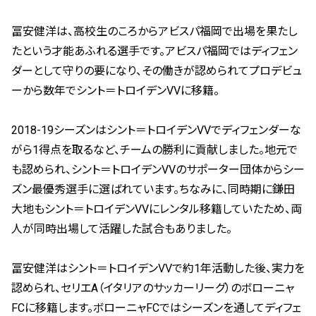
冨安健洋は、高校生のころからアビスパ福岡で出場を果たし
たという才能あふれる選手です。アビスパ福岡ではディフェン
ダーとして守りの要になり、その働きが認められてプロデビュ
ーから数年でシント＝トロイデンVVに移籍。
2018-19シーズンはシント＝トロイデンVVでディフェンダーな
がら1得点を取るなど、チームの勝利に貢献しました。地元で
も認められ、シント＝トロイデンVVのサポーター団体からシー
ズン最優秀選手に選ばれています。ちなみに、同時期に鎌田
大地もシント＝トロイデンVVにレンタル移籍していたため、両
人が同時出場して活躍した試合もありました。
冨安健洋はシント＝トロイデンVVで約1年活動した後、実力を
認められ、セリエA（イタリアのサッカーリーグ）のボローニャ
FCに移籍します。ボローニャFCではシーズンを通してディフェ