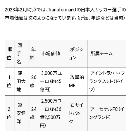
2023年2月時点では、Transfermarktの日本人サッカー選手の
市場価値は次のようになっています。（所属、年齢などは当時）
選
順
年
ポジシ
手
市場価値
所属チーム
位
齢
ョン
名
鎌
3,000万ユ
アイントラハト・フ
1
26
攻撃的
田大
ーロ（約45
ランクフルト（ドイ
位
歳
MF
地
億円）
ツ）
2,500万ユ
冨
右サイ
2
24
ーロ（約36
アーセナルFC（イ
安健
ドバッ
位
歳
億2,500万
ングランド）
洋
ク
円）