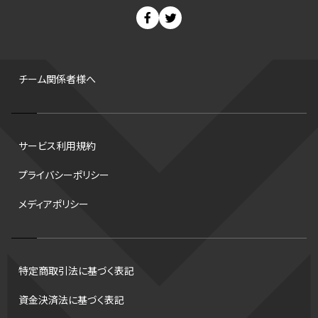
チャンピオンシップ
パ・リーグ
ニューイヤー駅伝
世界ランキング
背番号
ホームラン
増田明美
スタッツ
CS
FA
海外
西地区
サマーリーグ
FIBA
ジャンプ
男子
チーム関係者様へ
バンタム級 暫定王座決定戦
平松翔
DEEP
大嶋康弘
水戸ホーリーホック
スキー
試合時間
リレー
Wリーグ
サービス利用規約
デフ
コツ
皇后杯
ブルペン
アジアカップ
バファローズ
プライバシーポリシー
スピードスケート
出場校
東地区
クライマックスシリーズ
メディアポリシー
格闘家
レシーブ
世界6大マラソン
ハードル
トス
トロント・ブルージェイズ
B2リーグ
ビッグエア
スケート
佐々木麟太郎
陸上日本選手権2026
フライング
日本
特定商取引法に基づく表記
アルティメット
パス
ハーフパイプ
Gリーグ
バント
資金決済法に基づく表記
インターハイ
ロボット審判
CHEERPHONE
キャッチャー