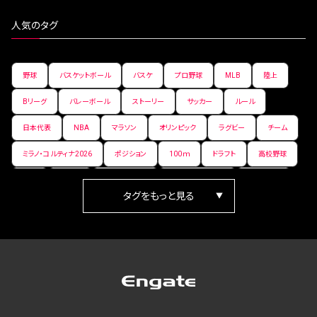
人気のタグ
野球
バスケットボール
バスケ
プロ野球
MLB
陸上
Bリーグ
バレーボール
ストーリー
サッカー
ルール
日本代表
NBA
マラソン
オリンピック
ラグビー
チーム
ミラノ・コルティナ2026
ポジション
100ｍ
ドラフト
高校野球
女子
日本人
ワールドカップ
フィギュアスケート
ランキング
箱根駅伝
パラ陸上
Vリーグ
世界陸上
Jリーグ
歴史
プレーオフ
PR
アイスホッケー
オールスター
東京マラソン
天皇杯
200m
長距離
コートサイズ
ウィンターカップ
ゼネラルマネージャー
パラリンピック
カーリング
AkatsukiJapan
スノーボード
400m
セ・リーグ
ドラフト会議
Bプレミア