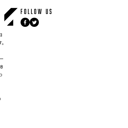
FOLLOW US
ヨ
す。
ー
8
わ
の