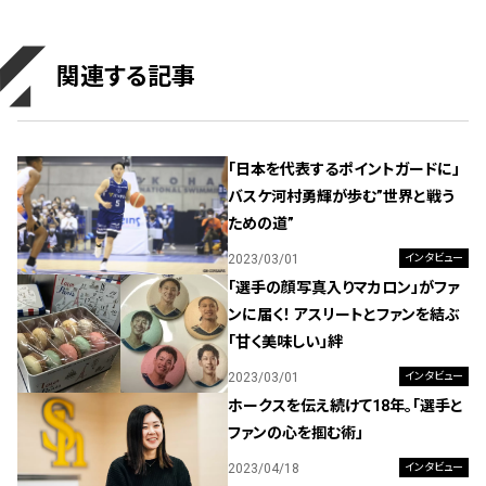
関連する記事
「日本を代表するポイントガードに」
バスケ河村勇輝が歩む”世界と戦う
ための道”
2023/03/01
インタビュー
「選手の顔写真入りマカロン」がファ
ンに届く！ アスリートとファンを結ぶ
「甘く美味しい」絆
2023/03/01
インタビュー
ホークスを伝え続けて18年。「選手と
ファンの心を掴む術」
2023/04/18
インタビュー