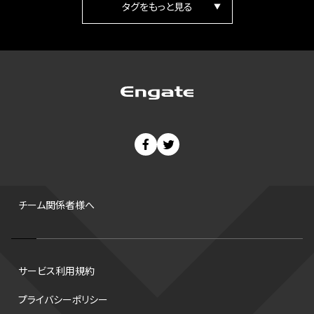
箱根駅伝
パラ陸上
Vリーグ
世界陸上
Jリーグ
歴史
プレーオフ
PR
アイスホッケー
オールスター
東京マラソン
天皇杯
200m
長距離
コートサイズ
ウィンターカップ
ゼネラルマネージャー
パラリンピック
カーリング
AkatsukiJapan
スノーボード
400m
セ・リーグ
ドラフト会議
Bプレミア
チャンピオンシップ
パ・リーグ
ニューイヤー駅伝
世界ランキング
背番号
ホームラン
増田明美
スタッツ
CS
FA
海外
西地区
サマーリーグ
FIBA
ジャンプ
男子
チーム関係者様へ
バンタム級 暫定王座決定戦
平松翔
DEEP
大嶋康弘
水戸ホーリーホック
スキー
試合時間
リレー
Wリーグ
サービス利用規約
デフ
コツ
皇后杯
ブルペン
アジアカップ
バファローズ
プライバシーポリシー
スピードスケート
出場校
東地区
クライマックスシリーズ