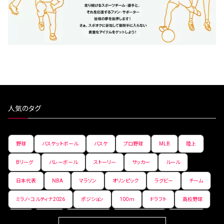
人気のタグ
野球
バスケットボール
バスケ
プロ野球
MLB
陸上
Bリーグ
バレーボール
ストーリー
サッカー
ルール
日本代表
NBA
マラソン
オリンピック
ラグビー
チーム
ミラノ・コルティナ2026
ポジション
100ｍ
ドラフト
高校野球
女子
日本人
ワールドカップ
フィギュアスケート
ランキング