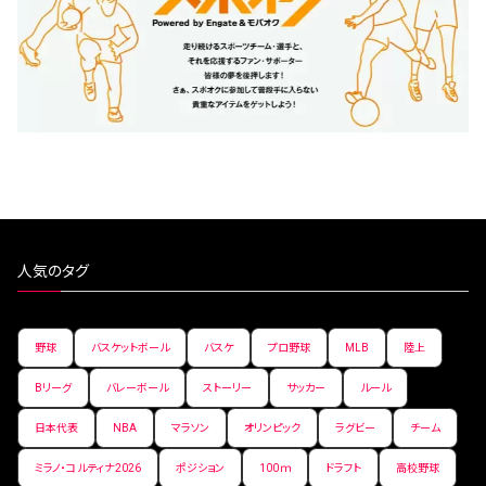
人気のタグ
野球
バスケットボール
バスケ
プロ野球
MLB
陸上
Bリーグ
バレーボール
ストーリー
サッカー
ルール
日本代表
NBA
マラソン
オリンピック
ラグビー
チーム
ミラノ・コルティナ2026
ポジション
100ｍ
ドラフト
高校野球