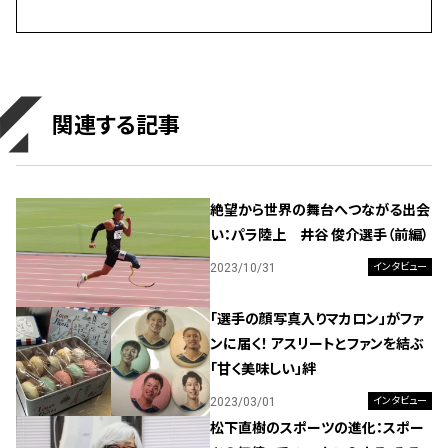
関連する記事
絶望から世界の舞台へつながる出会
い：パラ陸上 井谷 俊介選手（前編）
2023/10/31
インタビュー
「選手の顔写真入りマカロン」がファ
ンに届く！ アスリートとファンを結ぶ
「甘く美味しい」絆
2023/03/01
インタビュー
松下直樹のスポーツの進化：スポー