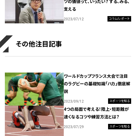
ツの価値って、いったい？ する、みる、
支える
2023/07/12
コラム/レポート
その他注目記事
ワールドカップフランス大会で注目
のラグビーの基礎知識「ハカ」徹底解
説
2023/09/12
スポーツを知る
4つの局面で考える！陸上・短距離が
速くなるコツや練習方法とは？
2023/07/29
スポーツを知る