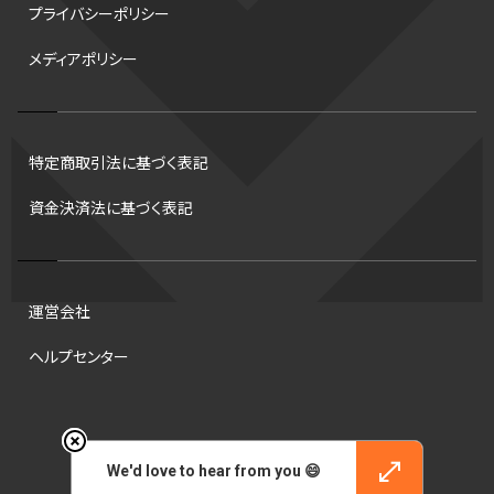
プライバシーポリシー
スピードスケート
出場校
東地区
クライマックスシリーズ
メディアポリシー
格闘家
レシーブ
世界6大マラソン
ハードル
トス
トロント・ブルージェイズ
B2リーグ
ビッグエア
スケート
佐々木麟太郎
陸上日本選手権2026
フライング
日本
特定商取引法に基づく表記
アルティメット
パス
ハーフパイプ
Gリーグ
バント
資金決済法に基づく表記
インターハイ
ロボット審判
CHEERPHONE
キャッチャー
チアホン
セブンズ
ワイルドカード
侍ジャパン
コート
海外サッカー
移籍
意味
DH制
試合
観戦
ops
運営会社
アンスポ
短距離
龍神NIPPON
ハンドボール
プロ
ヘルプセンター
スポーツ
NCAA
トレード
コラム
DH
タイムアウト
順位
ジャッキー・ロビンソン
マリアノ・リベラ賞
B.ONE
42
© 2026 Engate, Inc.
村上宗隆
サイヤング賞
ヒューストン・アストロズ
We'd love to hear from you 😄