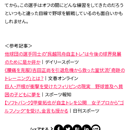
てから。この選手はオフの間にどんな練習をしてきたのだろう
といつもと違った目線で野球を観戦しているのも面白いかも
しれません。
＜参考記事＞
他球団の選手同士の“呉越同舟自主トレ”は今後の球界発展
のために是か非か
丨デイリースポーツ
《腰痛を克服》吉田正尚を引退危機から救った室伏流「奇跡の
トレーニング」とは？
丨文春オンライン
巨人・戸根が衝撃を受けたフィリピンの現実 野球普及へ貧
困の子どもに夢を
丨スポーツ報知
【ソフトバンク】甲斐拓也が自主トレを公開 女子プロから“ゴ
ルフノック”を受け、金言も授かる
丨日刊スポーツ
シェアする