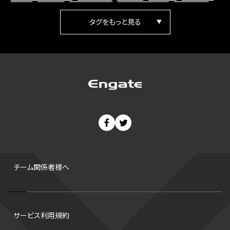
女子
日本人
ワールドカップ
フィギュアスケート
ランキング
箱根駅伝
パラ陸上
Vリーグ
世界陸上
Jリーグ
歴史
プレーオフ
PR
アイスホッケー
オールスター
東京マラソン
天皇杯
200m
長距離
コートサイズ
ウィンターカップ
ゼネラルマネージャー
パラリンピック
カーリング
AkatsukiJapan
スノーボード
400m
セ・リーグ
ドラフト会議
Bプレミア
チャンピオンシップ
パ・リーグ
ニューイヤー駅伝
世界ランキング
背番号
ホームラン
増田明美
スタッツ
CS
FA
海外
西地区
サマーリーグ
FIBA
ジャンプ
男子
チーム関係者様へ
バンタム級 暫定王座決定戦
平松翔
DEEP
大嶋康弘
水戸ホーリーホック
スキー
試合時間
リレー
Wリーグ
サービス利用規約
デフ
コツ
皇后杯
ブルペン
アジアカップ
バファローズ