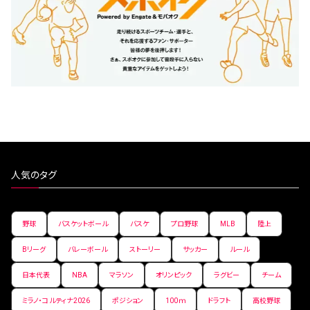
人気のタグ
野球
バスケットボール
バスケ
プロ野球
MLB
陸上
Bリーグ
バレーボール
ストーリー
サッカー
ルール
日本代表
NBA
マラソン
オリンピック
ラグビー
チーム
ミラノ・コルティナ2026
ポジション
100ｍ
ドラフト
高校野球