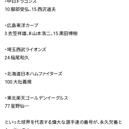
・中日ドラゴンズ
10.服部受弘、15.西沢道夫
・広島東洋カープ
3.衣笠祥雄、8.山本浩二、15.黒田博樹
・埼玉西武ライオンズ
24.稲尾和久
・北海道日本ハムファイターズ
100.大社義規
・東北楽天ゴールデンイーグルス
77.星野仙一
といった球界を代表する偉大な選手達の番号が、永久欠番と