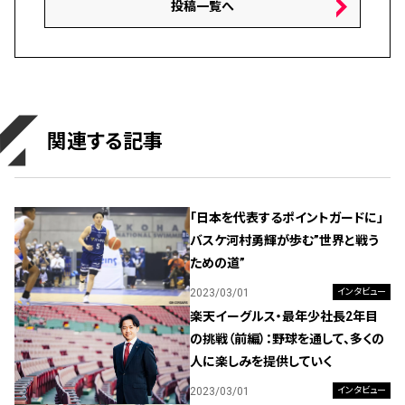
投稿一覧へ
関連する記事
「日本を代表するポイントガードに」
バスケ河村勇輝が歩む”世界と戦う
ための道”
2023/03/01
インタビュー
楽天イーグルス・最年少社長2年目
の挑戦（前編）：野球を通して、多くの
人に楽しみを提供していく
2023/03/01
インタビュー