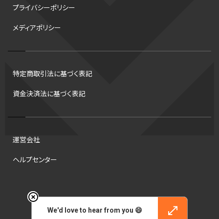
プライバシーポリシー
スピードスケート
出場校
東地区
クライマックスシリーズ
メディアポリシー
格闘家
レシーブ
世界6大マラソン
ハードル
トス
トロント・ブルージェイズ
B2リーグ
ビッグエア
スケート
佐々木麟太郎
陸上日本選手権2026
フライング
日本
特定商取引法に基づく表記
アルティメット
パス
ハーフパイプ
Gリーグ
バント
資金決済法に基づく表記
インターハイ
ロボット審判
CHEERPHONE
キャッチャー
チアホン
セブンズ
ワイルドカード
侍ジャパン
コート
海外サッカー
移籍
意味
DH制
試合
観戦
ops
運営会社
アンスポ
短距離
龍神NIPPON
ハンドボール
プロ
ヘルプセンター
スポーツ
NCAA
トレード
コラム
DH
タイムアウト
順位
ジャッキー・ロビンソン
マリアノ・リベラ賞
B.ONE
42
© 2026 Engate, Inc.
村上宗隆
サイヤング賞
ヒューストン・アストロズ
We'd love to hear from you 😄