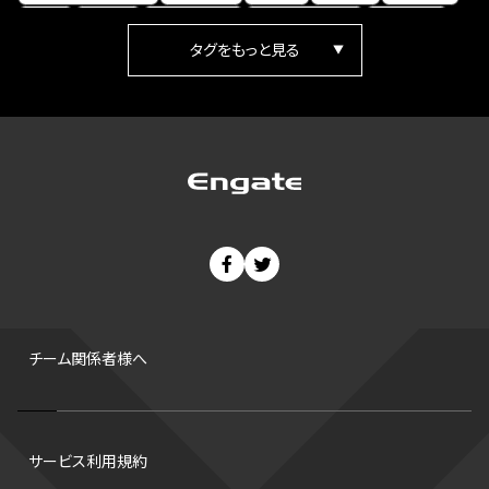
女子
日本人
ワールドカップ
フィギュアスケート
ランキング
箱根駅伝
パラ陸上
Vリーグ
世界陸上
Jリーグ
歴史
プレーオフ
PR
アイスホッケー
オールスター
東京マラソン
天皇杯
200m
長距離
コートサイズ
ウィンターカップ
ゼネラルマネージャー
パラリンピック
カーリング
AkatsukiJapan
スノーボード
400m
セ・リーグ
ドラフト会議
Bプレミア
チャンピオンシップ
パ・リーグ
ニューイヤー駅伝
世界ランキング
背番号
ホームラン
増田明美
スタッツ
CS
FA
海外
西地区
サマーリーグ
FIBA
ジャンプ
男子
チーム関係者様へ
バンタム級 暫定王座決定戦
平松翔
DEEP
大嶋康弘
水戸ホーリーホック
スキー
試合時間
リレー
Wリーグ
サービス利用規約
デフ
コツ
皇后杯
ブルペン
アジアカップ
バファローズ