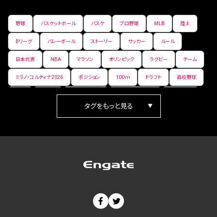
野球
バスケットボール
バスケ
プロ野球
MLB
陸上
Bリーグ
バレーボール
ストーリー
サッカー
ルール
日本代表
NBA
マラソン
オリンピック
ラグビー
チーム
ミラノ・コルティナ2026
ポジション
100ｍ
ドラフト
高校野球
女子
日本人
ワールドカップ
フィギュアスケート
ランキング
箱根駅伝
パラ陸上
Vリーグ
世界陸上
Jリーグ
歴史
プレーオフ
PR
アイスホッケー
オールスター
東京マラソン
天皇杯
200m
長距離
コートサイズ
ウィンターカップ
ゼネラルマネージャー
パラリンピック
カーリング
AkatsukiJapan
スノーボード
400m
セ・リーグ
ドラフト会議
Bプレミア
チャンピオンシップ
パ・リーグ
ニューイヤー駅伝
世界ランキング