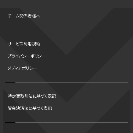
背番号
ホームラン
増田明美
スタッツ
CS
FA
海外
西地区
サマーリーグ
FIBA
ジャンプ
男子
チーム関係者様へ
バンタム級 暫定王座決定戦
平松翔
DEEP
大嶋康弘
水戸ホーリーホック
スキー
試合時間
リレー
Wリーグ
サービス利用規約
デフ
コツ
皇后杯
ブルペン
アジアカップ
バファローズ
プライバシーポリシー
スピードスケート
出場校
東地区
クライマックスシリーズ
メディアポリシー
格闘家
レシーブ
世界6大マラソン
ハードル
トス
トロント・ブルージェイズ
B2リーグ
ビッグエア
スケート
佐々木麟太郎
陸上日本選手権2026
フライング
日本
特定商取引法に基づく表記
アルティメット
パス
ハーフパイプ
Gリーグ
バント
資金決済法に基づく表記
インターハイ
ロボット審判
CHEERPHONE
キャッチャー
チアホン
セブンズ
ワイルドカード
侍ジャパン
コート