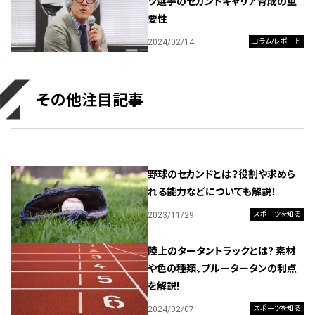
ツ選手のセカンドキャリア育成の重
要性
2024/02/14
コラム/レポート
その他注目記事
野球のセカンドとは？役割や求めら
れる能力などについても解説！
2023/11/29
スポーツを知る
陸上のタータントラックとは? 素材
や色の種類、ブルータータンの利点
を解説!
2024/02/07
スポーツを知る