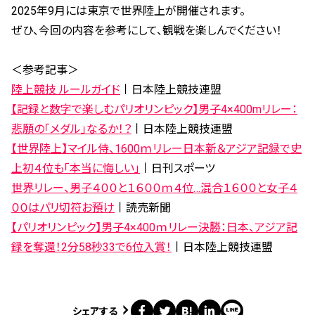
2025年9月には東京で世界陸上が開催されます。
ぜひ、今回の内容を参考にして、観戦を楽しんでください！
＜参考記事＞
陸上競技 ルールガイド
丨日本陸上競技連盟
【記録と数字で楽しむパリオリンピック】男子4×400mリレー：
悲願の「メダル」なるか！？
丨日本陸上競技連盟
【世界陸上】マイル侍、1600ｍリレー日本新＆アジア記録で史
上初４位も「本当に悔しい」
丨日刊スポーツ
世界リレー、男子４００と１６００ｍ４位…混合１６００と女子４
００はパリ切符お預け
丨読売新聞
【パリオリンピック】男子4×400ｍリレー決勝：日本、アジア記
録を奪還！2分58秒33で6位入賞！
丨日本陸上競技連盟
シェアする