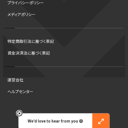
プライバシーポリシー
スピードスケート
出場校
東地区
クライマックスシリーズ
メディアポリシー
格闘家
レシーブ
世界6大マラソン
ハードル
トス
トロント・ブルージェイズ
B2リーグ
ビッグエア
スケート
佐々木麟太郎
陸上日本選手権2026
フライング
日本
特定商取引法に基づく表記
アルティメット
パス
ハーフパイプ
Gリーグ
バント
資金決済法に基づく表記
インターハイ
ロボット審判
CHEERPHONE
キャッチャー
チアホン
セブンズ
ワイルドカード
侍ジャパン
コート
海外サッカー
移籍
意味
DH制
試合
観戦
ops
運営会社
アンスポ
短距離
龍神NIPPON
ハンドボール
プロ
ヘルプセンター
スポーツ
NCAA
トレード
コラム
DH
タイムアウト
順位
ジャッキー・ロビンソン
マリアノ・リベラ賞
B.ONE
42
© 2026 Engate, Inc.
村上宗隆
サイヤング賞
ヒューストン・アストロズ
We'd love to hear from you 😄