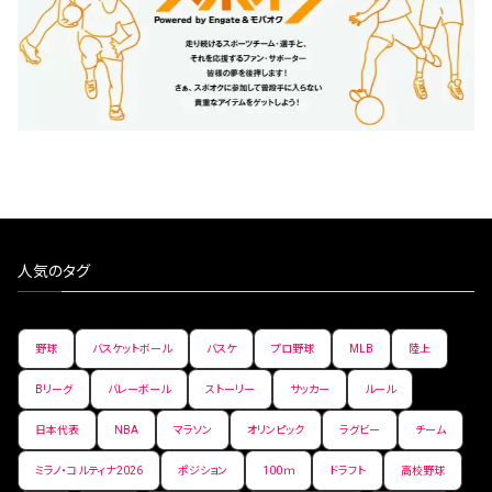
人気のタグ
野球
バスケットボール
バスケ
プロ野球
MLB
陸上
Bリーグ
バレーボール
ストーリー
サッカー
ルール
日本代表
NBA
マラソン
オリンピック
ラグビー
チーム
ミラノ・コルティナ2026
ポジション
100ｍ
ドラフト
高校野球