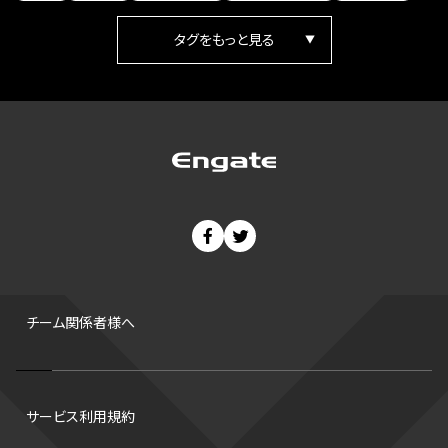
女子
日本人
ワールドカップ
フィギュアスケート
ランキング
箱根駅伝
パラ陸上
Vリーグ
世界陸上
Jリーグ
歴史
プレーオフ
PR
アイスホッケー
オールスター
東京マラソン
天皇杯
200m
長距離
コートサイズ
ウィンターカップ
ゼネラルマネージャー
パラリンピック
カーリング
AkatsukiJapan
スノーボード
400m
セ・リーグ
ドラフト会議
Bプレミア
チャンピオンシップ
パ・リーグ
ニューイヤー駅伝
世界ランキング
背番号
ホームラン
増田明美
スタッツ
CS
FA
海外
西地区
サマーリーグ
FIBA
ジャンプ
男子
チーム関係者様へ
バンタム級 暫定王座決定戦
平松翔
DEEP
大嶋康弘
水戸ホーリーホック
スキー
試合時間
リレー
Wリーグ
サービス利用規約
デフ
コツ
皇后杯
ブルペン
アジアカップ
バファローズ