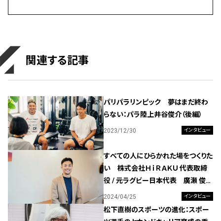
関連する記事
パリパラリンピック 夢はまだ終わ
らない：パラ陸上井谷俊介（後編）
2023/12/30
インタビュー
すべての人にひらかれた場をつくりた
い 株式会社ＨｉＲＡＫＵ 代表取締
役 / 元ラグビー日本代表 廣瀬 俊
朗 氏
2024/04/25
インタビュー
松下直樹のスポーツの進化：スポー