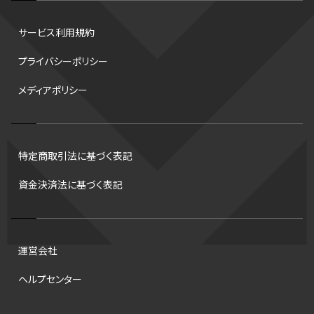
水戸ホーリーホック
スキー
試合時間
リレー
Wリーグ
サービス利用規約
デフ
コツ
皇后杯
ブルペン
アジアカップ
バファローズ
プライバシーポリシー
スピードスケート
出場校
東地区
クライマックスシリーズ
メディアポリシー
格闘家
レシーブ
世界6大マラソン
ハードル
トス
トロント・ブルージェイズ
B2リーグ
ビッグエア
スケート
佐々木麟太郎
陸上日本選手権2026
フライング
日本
特定商取引法に基づく表記
アルティメット
パス
ハーフパイプ
Gリーグ
バント
資金決済法に基づく表記
インターハイ
ロボット審判
CHEERPHONE
キャッチャー
チアホン
セブンズ
ワイルドカード
侍ジャパン
タイムアウト
プロ
全国高校野球選手権大会
トレード
龍神NIPPON
運営会社
海外サッカー
移籍
DH制
短距離
ops
試合
ヘルプセンター
アンスポ
観戦
スポーツ
意味
ハンドボール
コラム