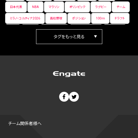
日本代表
NBA
マラソン
オリンピック
ラグビー
チーム
ミラノ・コルティナ2026
高校野球
ポジション
100ｍ
ドラフト
女子
日本人
ワールドカップ
フィギュアスケート
ランキング
箱根駅伝
パラ陸上
Vリーグ
世界陸上
Jリーグ
歴史
プレーオフ
PR
アイスホッケー
オールスター
東京マラソン
天皇杯
200m
長距離
コートサイズ
ウィンターカップ
ゼネラルマネージャー
パラリンピック
カーリング
AkatsukiJapan
スノーボード
400m
セ・リーグ
ドラフト会議
Bプレミア
チャンピオンシップ
パ・リーグ
ニューイヤー駅伝
世界ランキング
背番号
ホームラン
増田明美
スタッツ
CS
FA
海外
西地区
サマーリーグ
FIBA
ジャンプ
男子
チーム関係者様へ
バンタム級 暫定王座決定戦
平松翔
DEEP
大嶋康弘