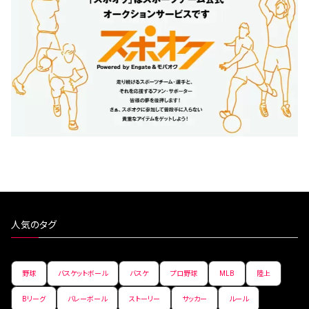
人気のタグ
野球
バスケットボール
バスケ
プロ野球
MLB
陸上
Bリーグ
バレーボール
ストーリー
サッカー
ルール