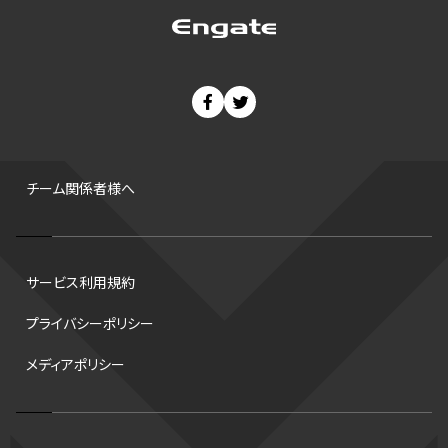
ゼネラルマネージャー
パラリンピック
カーリング
AkatsukiJapan
スノーボード
400m
セ・リーグ
ドラフト会議
Bプレミア
チャンピオンシップ
パ・リーグ
ニューイヤー駅伝
世界ランキング
背番号
ホームラン
増田明美
スタッツ
CS
FA
海外
西地区
サマーリーグ
FIBA
ジャンプ
男子
チーム関係者様へ
バンタム級 暫定王座決定戦
平松翔
DEEP
大嶋康弘
水戸ホーリーホック
スキー
試合時間
リレー
Wリーグ
サービス利用規約
デフ
コツ
皇后杯
ブルペン
アジアカップ
バファローズ
プライバシーポリシー
スピードスケート
出場校
東地区
クライマックスシリーズ
メディアポリシー
格闘家
レシーブ
世界6大マラソン
ハードル
トス
トロント・ブルージェイズ
B2リーグ
ビッグエア
スケート
佐々木麟太郎
陸上日本選手権2026
フライング
日本