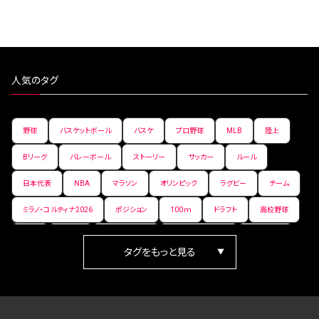
人気のタグ
野球
バスケットボール
バスケ
プロ野球
MLB
陸上
Bリーグ
バレーボール
ストーリー
サッカー
ルール
日本代表
NBA
マラソン
オリンピック
ラグビー
チーム
ミラノ・コルティナ2026
ポジション
100ｍ
ドラフト
高校野球
女子
日本人
ワールドカップ
フィギュアスケート
ランキング
箱根駅伝
パラ陸上
Vリーグ
世界陸上
Jリーグ
歴史
プレーオフ
PR
アイスホッケー
オールスター
東京マラソン
天皇杯
200m
長距離
コートサイズ
ウィンターカップ