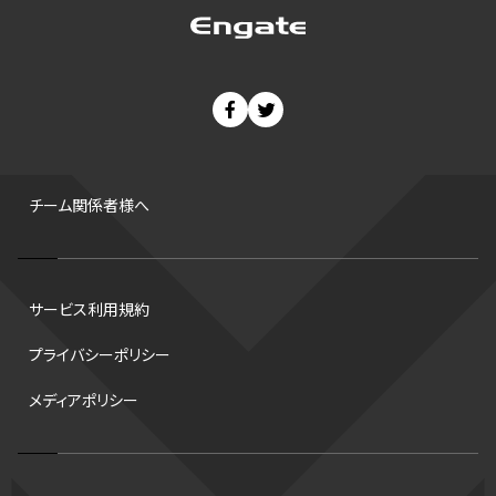
ゼネラルマネージャー
パラリンピック
カーリング
AkatsukiJapan
スノーボード
400m
セ・リーグ
ドラフト会議
Bプレミア
チャンピオンシップ
パ・リーグ
ニューイヤー駅伝
世界ランキング
背番号
ホームラン
増田明美
スタッツ
CS
FA
海外
西地区
サマーリーグ
FIBA
ジャンプ
男子
チーム関係者様へ
バンタム級 暫定王座決定戦
平松翔
DEEP
大嶋康弘
水戸ホーリーホック
スキー
試合時間
リレー
Wリーグ
サービス利用規約
デフ
コツ
皇后杯
ブルペン
アジアカップ
バファローズ
プライバシーポリシー
スピードスケート
出場校
東地区
クライマックスシリーズ
メディアポリシー
格闘家
レシーブ
世界6大マラソン
ハードル
トス
トロント・ブルージェイズ
B2リーグ
ビッグエア
スケート
佐々木麟太郎
陸上日本選手権2026
フライング
日本