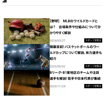
【野球】 MLBのワイルドカードと
は？ 出場条件や仕組みについて分
かりやすく解説
2024/03/27
スポーツを知る
開幕目前！バスケットボールのワー
ルドカップについて解説、有力選手も
紹介
2023/05/02
スポーツを知る
Bリーグ・B1東地区のチームや注目
選手を解説！若手や日本代表が集結
2023/11/24
スポーツを知る