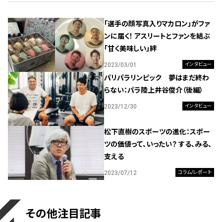
「選手の顔写真入りマカロン」がファ
ンに届く！ アスリートとファンを結ぶ
「甘く美味しい」絆
2023/03/01
インタビュー
パリパラリンピック 夢はまだ終わ
らない：パラ陸上井谷俊介（後編）
2023/12/30
インタビュー
松下直樹のスポーツの進化：スポー
ツの価値って、いったい？ する、みる、
支える
2023/07/12
コラム/レポート
その他注目記事