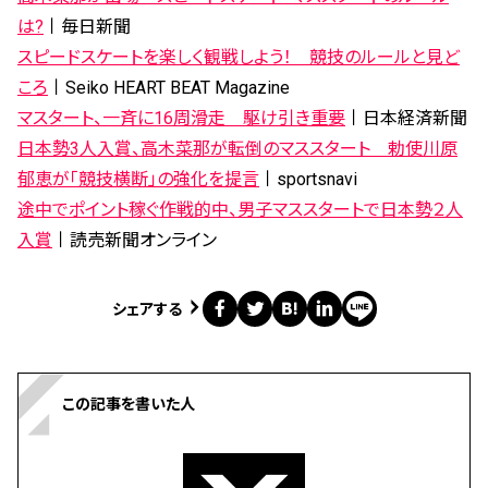
は?
丨毎日新聞
スピードスケートを楽しく観戦しよう！ 競技のルールと見ど
ころ
丨Seiko HEART BEAT Magazine
マスタート、一斉に16周滑走 駆け引き重要
丨日本経済新聞
日本勢3人入賞、高木菜那が転倒のマススタート 勅使川原
郁恵が「競技横断」の強化を提言
丨sportsnavi
途中でポイント稼ぐ作戦的中、男子マススタートで日本勢２人
入賞
丨読売新聞オンライン
シェアする
この記事を書いた人