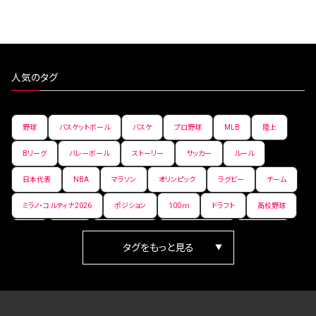
人気のタグ
野球
バスケットボール
バスケ
プロ野球
MLB
陸上
Bリーグ
バレーボール
ストーリー
サッカー
ルール
日本代表
NBA
マラソン
オリンピック
ラグビー
チーム
ミラノ・コルティナ2026
ポジション
100ｍ
ドラフト
高校野球
女子
日本人
ワールドカップ
フィギュアスケート
ランキング
箱根駅伝
パラ陸上
Vリーグ
世界陸上
Jリーグ
歴史
プレーオフ
PR
アイスホッケー
オールスター
東京マラソン
天皇杯
200m
長距離
コートサイズ
ウィンターカップ