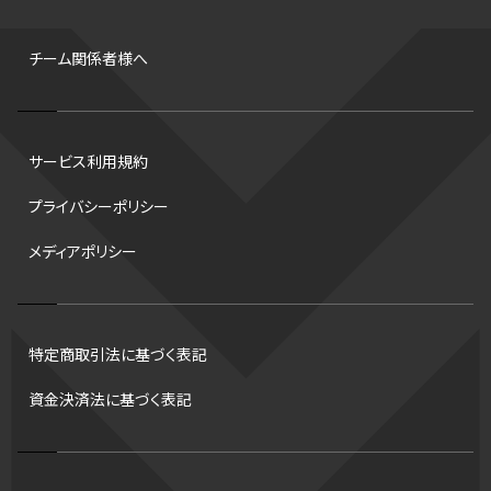
背番号
ホームラン
増田明美
スタッツ
CS
FA
海外
西地区
サマーリーグ
FIBA
ジャンプ
男子
チーム関係者様へ
バンタム級 暫定王座決定戦
平松翔
DEEP
大嶋康弘
水戸ホーリーホック
スキー
試合時間
リレー
Wリーグ
サービス利用規約
デフ
コツ
皇后杯
ブルペン
アジアカップ
バファローズ
プライバシーポリシー
スピードスケート
出場校
東地区
クライマックスシリーズ
メディアポリシー
格闘家
レシーブ
世界6大マラソン
ハードル
トス
トロント・ブルージェイズ
B2リーグ
ビッグエア
スケート
佐々木麟太郎
陸上日本選手権2026
フライング
日本
特定商取引法に基づく表記
アルティメット
パス
ハーフパイプ
Gリーグ
バント
資金決済法に基づく表記
インターハイ
ロボット審判
CHEERPHONE
キャッチャー
チアホン
セブンズ
ワイルドカード
侍ジャパン
コート