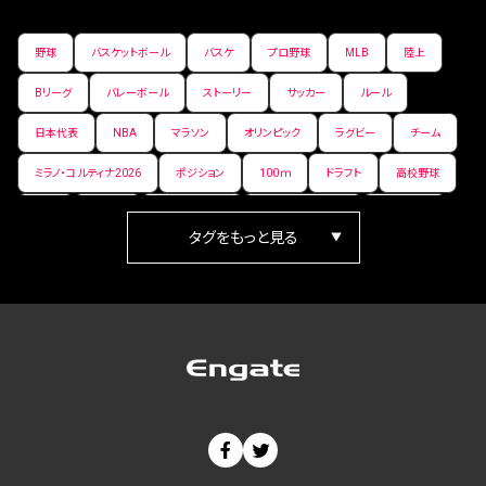
野球
バスケットボール
バスケ
プロ野球
MLB
陸上
Bリーグ
バレーボール
ストーリー
サッカー
ルール
日本代表
NBA
マラソン
オリンピック
ラグビー
チーム
ミラノ・コルティナ2026
ポジション
100ｍ
ドラフト
高校野球
女子
日本人
ワールドカップ
フィギュアスケート
ランキング
箱根駅伝
パラ陸上
Vリーグ
世界陸上
Jリーグ
歴史
プレーオフ
PR
アイスホッケー
オールスター
東京マラソン
天皇杯
200m
長距離
コートサイズ
ウィンターカップ
ゼネラルマネージャー
パラリンピック
カーリング
AkatsukiJapan
スノーボード
400m
セ・リーグ
ドラフト会議
Bプレミア
チャンピオンシップ
パ・リーグ
ニューイヤー駅伝
世界ランキング