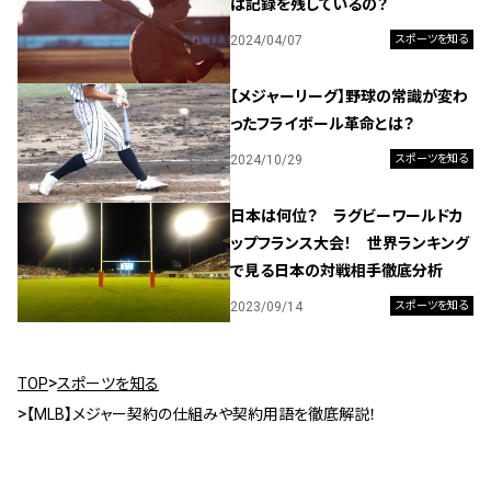
は記録を残しているの？
2024/04/07
スポーツを知る
【メジャーリーグ】野球の常識が変わ
ったフライボール革命とは？
2024/10/29
スポーツを知る
日本は何位？ ラグビーワールドカ
ップフランス大会！ 世界ランキング
で見る日本の対戦相手徹底分析
2023/09/14
スポーツを知る
TOP
スポーツを知る
【MLB】メジャー契約の仕組みや契約用語を徹底解説！