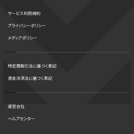
水戸ホーリーホック
スキー
試合時間
リレー
Wリーグ
サービス利用規約
デフ
コツ
皇后杯
ブルペン
アジアカップ
バファローズ
プライバシーポリシー
スピードスケート
出場校
東地区
クライマックスシリーズ
メディアポリシー
格闘家
レシーブ
世界6大マラソン
ハードル
トス
トロント・ブルージェイズ
B2リーグ
ビッグエア
スケート
佐々木麟太郎
陸上日本選手権2026
フライング
日本
特定商取引法に基づく表記
アルティメット
パス
ハーフパイプ
Gリーグ
バント
資金決済法に基づく表記
インターハイ
ロボット審判
CHEERPHONE
キャッチャー
チアホン
セブンズ
ワイルドカード
侍ジャパン
コート
海外サッカー
移籍
意味
DH制
試合
観戦
ops
運営会社
アンスポ
短距離
龍神NIPPON
ハンドボール
プロ
ヘルプセンター
スポーツ
NCAA
トレード
コラム
DH
タイムアウト