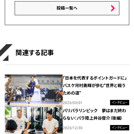
投稿一覧へ
関連する記事
「日本を代表するポイントガードに」
バスケ河村勇輝が歩む”世界と戦う
ための道”
2023/03/01
インタビュー
パリパラリンピック 夢はまだ終わ
らない：パラ陸上井谷俊介（後編）
2023/12/30
インタビュー