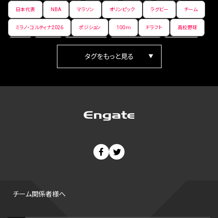
日本代表
NBA
マラソン
オリンピック
ラグビー
チーム
ミラノ・コルティナ2026
ポジション
100ｍ
ドラフト
高校野球
女子
日本人
ワールドカップ
フィギュアスケート
ランキング
箱根駅伝
パラ陸上
Vリーグ
世界陸上
Jリーグ
歴史
プレーオフ
PR
アイスホッケー
オールスター
東京マラソン
天皇杯
200m
長距離
コートサイズ
ウィンターカップ
ゼネラルマネージャー
パラリンピック
カーリング
AkatsukiJapan
スノーボード
400m
セ・リーグ
ドラフト会議
Bプレミア
チャンピオンシップ
パ・リーグ
ニューイヤー駅伝
世界ランキング
背番号
ホームラン
増田明美
スタッツ
CS
FA
海外
西地区
サマーリーグ
FIBA
ジャンプ
男子
チーム関係者様へ
バンタム級 暫定王座決定戦
平松翔
DEEP
大嶋康弘