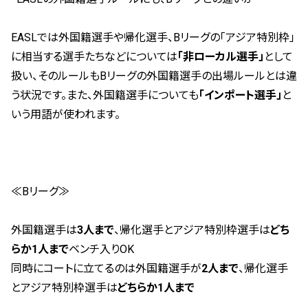
EASLでは外国籍選手や帰化選手、Bリーグの「アジア特別枠」
に相当する選手たちなどについては
「非ローカル選手」
として
扱い、そのルールもBリーグの外国籍選手の出場ルールとは違
う状況です。また、外国籍選手についても
「インポート選手」
と
いう用語が使われます。
≪Bリーグ≫
外国籍選手は
3
人まで
、帰化選手とアジア特別枠選手は
どち
らか
1
人まで
ベンチ入りOK
同時にコートに立てるのは外国籍選手が
2
人まで
、帰化選手
とアジア特別枠選手は
どちらか
1
人まで