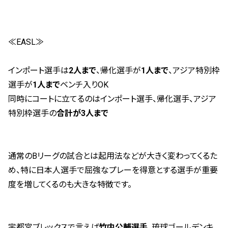
≪EASL≫
インポート選手は
2
人まで
、帰化選手が
1
人まで
、アジア特別枠
選手が
1
人まで
ベンチ入りOK
同時にコートに立てるのはインポート選手、帰化選手、アジア
特別枠選手の
合計が
3
人まで
通常のBリーグの試合とは起用法などが大きく変わってくるた
め、特に日本人選手で屈強なプレーを得意とする選手が重要
度を増してくるのも大きな特徴です。
宇都宮ブレックスで言えば
竹内公輔選手
、琉球ゴールデンキ