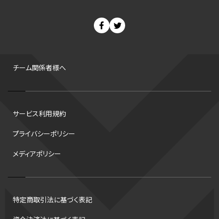
スノーボード
400m
セ・リーグ
ドラフト会議
Bプレミア
チャンピオンシップ
パ・リーグ
ニューイヤー駅伝
世界ランキング
背番号
ホームラン
増田明美
スタッツ
CS
FA
海外
西地区
サマーリーグ
FIBA
ジャンプ
男子
チーム関係者様へ
バンタム級 暫定王座決定戦
平松翔
DEEP
大嶋康弘
水戸ホーリーホック
スキー
試合時間
リレー
Wリーグ
サービス利用規約
デフ
コツ
皇后杯
ブルペン
アジアカップ
バファローズ
プライバシーポリシー
スピードスケート
出場校
東地区
クライマックスシリーズ
メディアポリシー
格闘家
レシーブ
世界6大マラソン
ハードル
トス
トロント・ブルージェイズ
B2リーグ
ビッグエア
スケート
佐々木麟太郎
陸上日本選手権2026
フライング
日本
特定商取引法に基づく表記
アルティメット
パス
ハーフパイプ
Gリーグ
バント