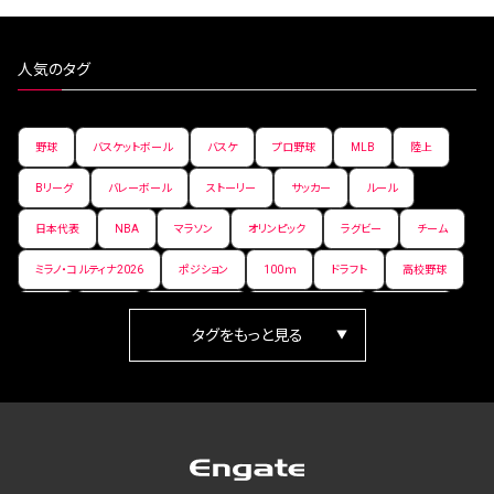
人気のタグ
野球
バスケットボール
バスケ
プロ野球
MLB
陸上
Bリーグ
バレーボール
ストーリー
サッカー
ルール
日本代表
NBA
マラソン
オリンピック
ラグビー
チーム
ミラノ・コルティナ2026
ポジション
100ｍ
ドラフト
高校野球
女子
日本人
ワールドカップ
フィギュアスケート
ランキング
箱根駅伝
パラ陸上
Vリーグ
世界陸上
Jリーグ
歴史
プレーオフ
PR
アイスホッケー
オールスター
東京マラソン
天皇杯
200m
長距離
コートサイズ
ウィンターカップ
ゼネラルマネージャー
パラリンピック
カーリング
AkatsukiJapan