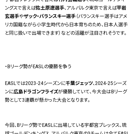
ングスで言えば
佐土原遼選手
、アルバルク東京で言えば
平岩
玄選手
や
ザック・バランスキー選手
（バランスキー選手はアメ
リカ国籍ながら小学生時代から日本育ちのため、日本人選手
と同じ扱いで出場できます）などの活躍が注目されそうです。
・Bリーグ勢がEASLの優勝を争う
EASLでは2023-24シーズンに
千葉ジェッツ
、2024-25シーズ
ンに
広島ドラゴンフライズ
が優勝していて、今大会はBリーグ
勢として3連覇が懸かった大会となります。
今回、Bリーグ勢でEASLに出場している宇都宮ブレックス、琉
球ゴールデンキングス、アルバルク東京の3チームは全てEASL