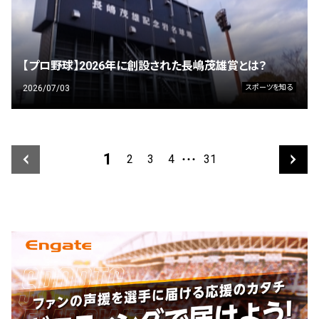
【プロ野球】2026年に創設された長嶋茂雄賞とは？
2026/07/03
スポーツを知る
1
2
3
4
31
・・・