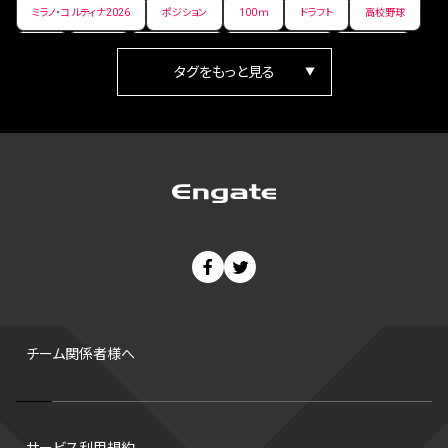
ミラノ・コルティナ2026
ポジション
100ｍ
ドラフト
高校野球
女子
日本人
ワールドカップ
フィギュアスケート
ランキング
箱根駅伝
パラ陸上
Vリーグ
世界陸上
Jリーグ
歴史
プレーオフ
PR
アイスホッケー
オールスター
東京マラソン
天皇杯
200m
長距離
コートサイズ
ウィンターカップ
ゼネラルマネージャー
パラリンピック
カーリング
AkatsukiJapan
スノーボード
400m
セ・リーグ
ドラフト会議
Bプレミア
チャンピオンシップ
パ・リーグ
ニューイヤー駅伝
世界ランキング
背番号
ホームラン
増田明美
スタッツ
CS
FA
海外
西地区
サマーリーグ
FIBA
ジャンプ
男子
チーム関係者様へ
バンタム級 暫定王座決定戦
平松翔
DEEP
大嶋康弘
水戸ホーリーホック
スキー
試合時間
リレー
Wリーグ