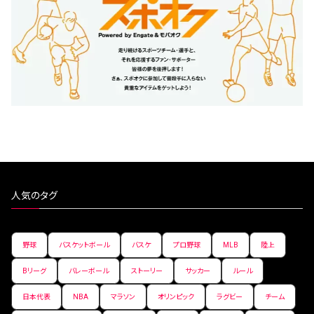
人気のタグ
野球
バスケットボール
バスケ
プロ野球
MLB
陸上
Bリーグ
バレーボール
ストーリー
サッカー
ルール
日本代表
NBA
マラソン
オリンピック
ラグビー
チーム