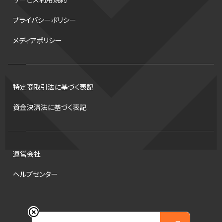
サービス利用規約
デフ
コツ
皇后杯
ブルペン
アジアカップ
バファローズ
プライバシーポリシー
スピードスケート
出場校
東地区
クライマックスシリーズ
メディアポリシー
格闘家
レシーブ
世界6大マラソン
ハードル
トス
トロント・ブルージェイズ
B2リーグ
ビッグエア
スケート
佐々木麟太郎
陸上日本選手権2026
フライング
日本
特定商取引法に基づく表記
アルティメット
パス
ハーフパイプ
Gリーグ
バント
資金決済法に基づく表記
インターハイ
ロボット審判
CHEERPHONE
キャッチャー
チアホン
セブンズ
ワイルドカード
侍ジャパン
コート
海外サッカー
移籍
意味
DH制
試合
観戦
ops
運営会社
アンスポ
短距離
龍神NIPPON
ハンドボール
プロ
ヘルプセンター
スポーツ
NCAA
トレード
コラム
DH
タイムアウト
順位
ジャッキー・ロビンソン
マリアノ・リベラ賞
B.ONE
42
© 2026 Engate, Inc.