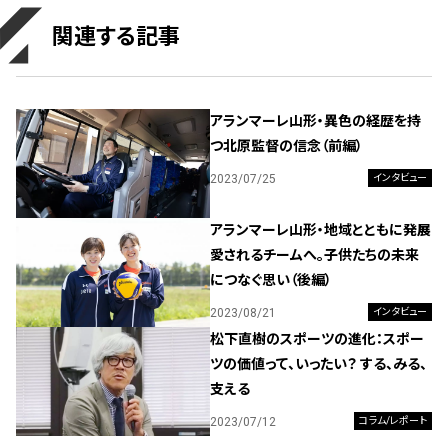
関連する記事
アランマーレ山形・異色の経歴を持
つ北原監督の信念（前編）
2023/07/25
インタビュー
アランマーレ山形・地域とともに発展
愛されるチームへ。子供たちの未来
につなぐ思い（後編）
2023/08/21
インタビュー
松下直樹のスポーツの進化：スポー
ツの価値って、いったい？ する、みる、
支える
2023/07/12
コラム/レポート