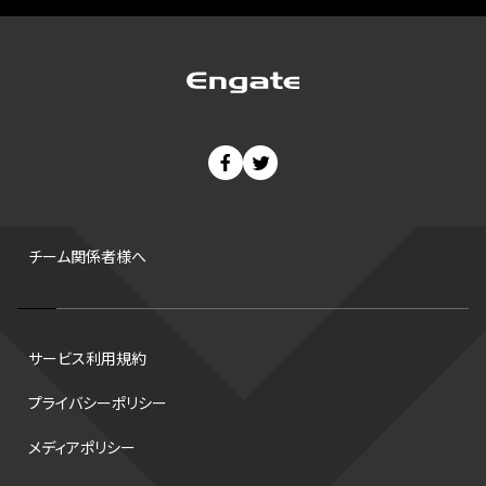
プレーオフ
PR
アイスホッケー
オールスター
東京マラソン
天皇杯
200m
長距離
コートサイズ
ウィンターカップ
ゼネラルマネージャー
パラリンピック
カーリング
AkatsukiJapan
スノーボード
400m
セ・リーグ
ドラフト会議
Bプレミア
チャンピオンシップ
パ・リーグ
ニューイヤー駅伝
世界ランキング
背番号
ホームラン
増田明美
スタッツ
CS
FA
海外
西地区
サマーリーグ
FIBA
ジャンプ
男子
チーム関係者様へ
バンタム級 暫定王座決定戦
平松翔
DEEP
大嶋康弘
水戸ホーリーホック
スキー
試合時間
リレー
Wリーグ
サービス利用規約
デフ
コツ
皇后杯
ブルペン
アジアカップ
バファローズ
プライバシーポリシー
スピードスケート
出場校
東地区
クライマックスシリーズ
メディアポリシー
格闘家
レシーブ
世界6大マラソン
ハードル
トス