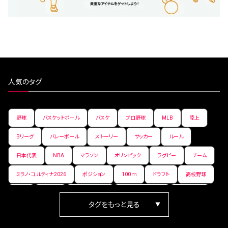
人気のタグ
野球
バスケットボール
バスケ
プロ野球
MLB
陸上
Bリーグ
バレーボール
ストーリー
サッカー
ルール
日本代表
NBA
マラソン
オリンピック
ラグビー
チーム
ミラノ・コルティナ2026
ポジション
100ｍ
ドラフト
高校野球
女子
日本人
ワールドカップ
フィギュアスケート
ランキング
箱根駅伝
パラ陸上
Vリーグ
世界陸上
Jリーグ
歴史