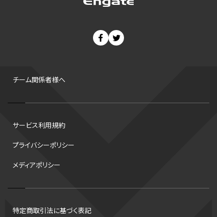
ゼネラルマネージャー
パラリンピック
カーリング
AkatsukiJapan
スノーボード
400m
セ・リーグ
ドラフト会議
Bプレミア
チャンピオンシップ
パ・リーグ
ニューイヤー駅伝
世界ランキング
背番号
ホームラン
増田明美
スタッツ
CS
FA
海外
西地区
サマーリーグ
FIBA
ジャンプ
男子
チーム関係者様へ
バンタム級 暫定王座決定戦
平松翔
DEEP
大嶋康弘
水戸ホーリーホック
スキー
試合時間
リレー
Wリーグ
サービス利用規約
デフ
コツ
皇后杯
ブルペン
アジアカップ
バファローズ
プライバシーポリシー
スピードスケート
出場校
東地区
クライマックスシリーズ
メディアポリシー
格闘家
レシーブ
世界6大マラソン
ハードル
トス
トロント・ブルージェイズ
B2リーグ
ビッグエア
スケート
佐々木麟太郎
陸上日本選手権2026
フライング
日本
特定商取引法に基づく表記