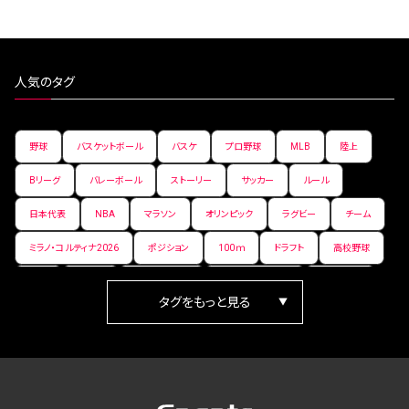
人気のタグ
野球
バスケットボール
バスケ
プロ野球
MLB
陸上
Bリーグ
バレーボール
ストーリー
サッカー
ルール
日本代表
NBA
マラソン
オリンピック
ラグビー
チーム
ミラノ・コルティナ2026
ポジション
100ｍ
ドラフト
高校野球
女子
日本人
ワールドカップ
フィギュアスケート
ランキング
箱根駅伝
パラ陸上
Vリーグ
世界陸上
Jリーグ
歴史
プレーオフ
PR
アイスホッケー
オールスター
東京マラソン
天皇杯
200m
長距離
コートサイズ
ウィンターカップ