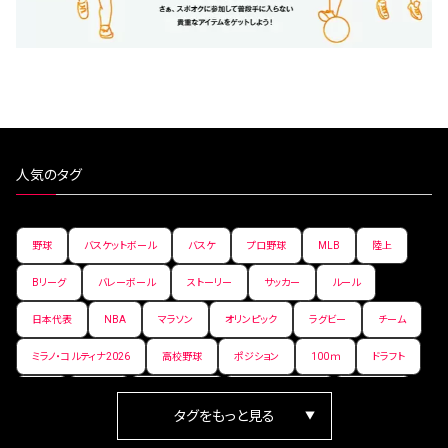
人気のタグ
野球
バスケットボール
バスケ
プロ野球
MLB
陸上
Bリーグ
バレーボール
ストーリー
サッカー
ルール
日本代表
NBA
マラソン
オリンピック
ラグビー
チーム
ミラノ・コルティナ2026
高校野球
ポジション
100ｍ
ドラフト
女子
日本人
ワールドカップ
フィギュアスケート
ランキング
箱根駅伝
パラ陸上
Vリーグ
世界陸上
Jリーグ
歴史