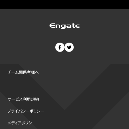
プレーオフ
PR
アイスホッケー
オールスター
東京マラソン
天皇杯
200m
長距離
コートサイズ
ウィンターカップ
ゼネラルマネージャー
パラリンピック
カーリング
AkatsukiJapan
スノーボード
400m
セ・リーグ
ドラフト会議
Bプレミア
チャンピオンシップ
パ・リーグ
ニューイヤー駅伝
世界ランキング
背番号
ホームラン
増田明美
スタッツ
CS
FA
海外
西地区
サマーリーグ
FIBA
ジャンプ
男子
チーム関係者様へ
バンタム級 暫定王座決定戦
平松翔
DEEP
大嶋康弘
水戸ホーリーホック
スキー
試合時間
リレー
Wリーグ
サービス利用規約
デフ
コツ
皇后杯
ブルペン
アジアカップ
バファローズ
プライバシーポリシー
スピードスケート
出場校
東地区
クライマックスシリーズ
メディアポリシー
格闘家
レシーブ
世界6大マラソン
ハードル
トス