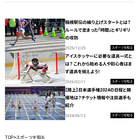
箱根駅伝の繰り上げスタートとは？
ルールで定まった「時間」とギリギリ
の攻防
2025/12/25
スポーツを知る
アイスホッケーに必要な道具一式と
は？ これから始める人や初心者はま
ず道具を揃えよう！
2026/02/11
スポーツを知る
【陸上】日本選手権2024の日程と開
催地は？チケット情報や注目選手も
紹介
2024/06/12
スポーツを知る
TOP
スポーツを知る