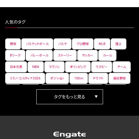
人気のタグ
野球
バスケットボール
バスケ
プロ野球
MLB
陸上
Bリーグ
バレーボール
ストーリー
サッカー
ルール
日本代表
NBA
マラソン
オリンピック
ラグビー
チーム
ミラノ・コルティナ2026
ポジション
100ｍ
ドラフト
高校野球
女子
日本人
ワールドカップ
フィギュアスケート
ランキング
箱根駅伝
パラ陸上
Vリーグ
世界陸上
Jリーグ
歴史
プレーオフ
PR
アイスホッケー
オールスター
東京マラソン
天皇杯
200m
長距離
コートサイズ
ウィンターカップ
ゼネラルマネージャー
パラリンピック
カーリング
AkatsukiJapan