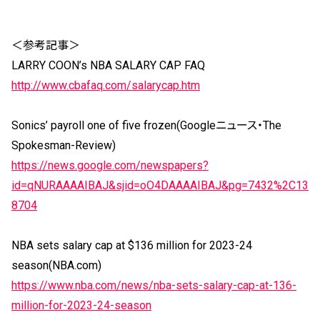
＜参考記事＞
LARRY COON’s NBA SALARY CAP FAQ
http://www.cbafaq.com/salarycap.htm
Sonics’ payroll one of five frozen(Googleニュース・The
Spokesman-Review)
https://news.google.com/newspapers?
id=qNURAAAAIBAJ&sjid=oO4DAAAAIBAJ&pg=7432%2C13
8704
NBA sets salary cap at $136 million for 2023-24
season(NBA.com)
https://www.nba.com/news/nba-sets-salary-cap-at-136-
million-for-2023-24-season