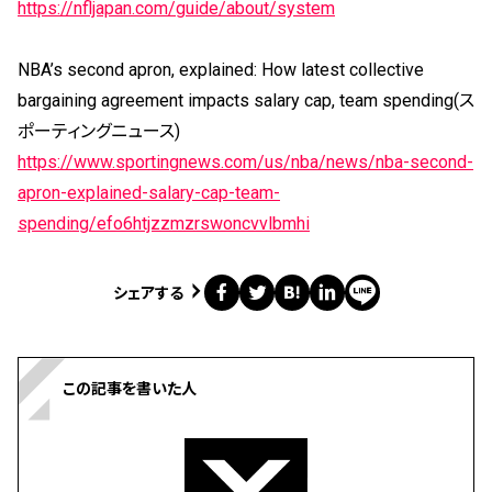
https://nfljapan.com/guide/about/system
NBA’s second apron, explained: How latest collective
bargaining agreement impacts salary cap, team spending(ス
ポーティングニュース)
https://www.sportingnews.com/us/nba/news/nba-second-
apron-explained-salary-cap-team-
spending/efo6htjzzmzrswoncvvlbmhi
シェアする
この記事を書いた人