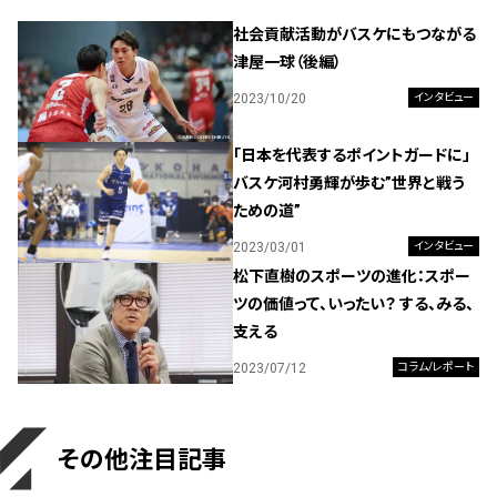
社会貢献活動がバスケにもつながる
津屋一球（後編）
2023/10/20
インタビュー
「日本を代表するポイントガードに」
バスケ河村勇輝が歩む”世界と戦う
ための道”
2023/03/01
インタビュー
松下直樹のスポーツの進化：スポー
ツの価値って、いったい？ する、みる、
支える
2023/07/12
コラム/レポート
その他注目記事