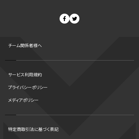
スノーボード
400m
セ・リーグ
ドラフト会議
Bプレミア
チャンピオンシップ
パ・リーグ
ニューイヤー駅伝
世界ランキング
背番号
ホームラン
増田明美
スタッツ
CS
FA
海外
西地区
サマーリーグ
FIBA
ジャンプ
男子
チーム関係者様へ
バンタム級 暫定王座決定戦
平松翔
DEEP
大嶋康弘
水戸ホーリーホック
スキー
試合時間
リレー
Wリーグ
サービス利用規約
デフ
コツ
皇后杯
ブルペン
アジアカップ
バファローズ
プライバシーポリシー
スピードスケート
出場校
東地区
クライマックスシリーズ
メディアポリシー
格闘家
レシーブ
世界6大マラソン
ハードル
トス
トロント・ブルージェイズ
B2リーグ
ビッグエア
スケート
佐々木麟太郎
陸上日本選手権2026
フライング
日本
特定商取引法に基づく表記
アルティメット
パス
ハーフパイプ
Gリーグ
バント