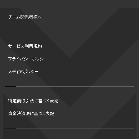
背番号
ホームラン
増田明美
スタッツ
CS
FA
海外
西地区
サマーリーグ
FIBA
ジャンプ
男子
チーム関係者様へ
バンタム級 暫定王座決定戦
平松翔
DEEP
大嶋康弘
水戸ホーリーホック
スキー
試合時間
リレー
Wリーグ
サービス利用規約
デフ
コツ
皇后杯
ブルペン
アジアカップ
バファローズ
プライバシーポリシー
スピードスケート
出場校
東地区
クライマックスシリーズ
メディアポリシー
格闘家
レシーブ
世界6大マラソン
ハードル
トス
トロント・ブルージェイズ
B2リーグ
ビッグエア
スケート
佐々木麟太郎
陸上日本選手権2026
フライング
日本
特定商取引法に基づく表記
アルティメット
パス
ハーフパイプ
Gリーグ
バント
資金決済法に基づく表記
インターハイ
ロボット審判
CHEERPHONE
キャッチャー
チアホン
セブンズ
ワイルドカード
侍ジャパン
タイムアウト