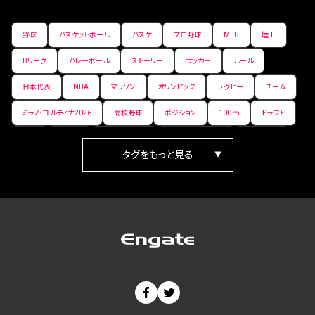
野球
バスケットボール
バスケ
プロ野球
MLB
陸上
Bリーグ
バレーボール
ストーリー
サッカー
ルール
日本代表
NBA
マラソン
オリンピック
ラグビー
チーム
ミラノ・コルティナ2026
高校野球
ポジション
100ｍ
ドラフト
女子
日本人
ワールドカップ
フィギュアスケート
ランキング
箱根駅伝
パラ陸上
Vリーグ
世界陸上
Jリーグ
歴史
プレーオフ
PR
アイスホッケー
オールスター
東京マラソン
天皇杯
200m
長距離
コートサイズ
ウィンターカップ
ゼネラルマネージャー
パラリンピック
カーリング
AkatsukiJapan
スノーボード
400m
セ・リーグ
ドラフト会議
Bプレミア
チャンピオンシップ
パ・リーグ
ニューイヤー駅伝
世界ランキング