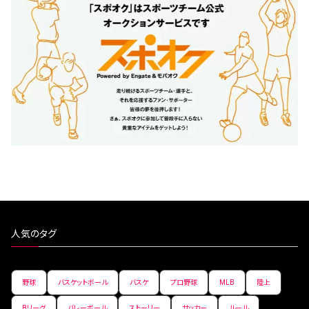
人気のタグ
野球
バスケットボール
バスケ
プロ野球
MLB
陸上
Bリーグ
バレーボール
ストーリー
サッカー
ルール