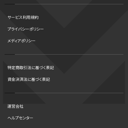
水戸ホーリーホック
スキー
試合時間
リレー
Wリーグ
サービス利用規約
デフ
コツ
皇后杯
ブルペン
アジアカップ
バファローズ
プライバシーポリシー
スピードスケート
出場校
東地区
クライマックスシリーズ
メディアポリシー
格闘家
レシーブ
世界6大マラソン
ハードル
トス
トロント・ブルージェイズ
B2リーグ
ビッグエア
スケート
佐々木麟太郎
陸上日本選手権2026
フライング
日本
特定商取引法に基づく表記
アルティメット
パス
ハーフパイプ
Gリーグ
バント
資金決済法に基づく表記
インターハイ
ロボット審判
CHEERPHONE
キャッチャー
チアホン
セブンズ
ワイルドカード
侍ジャパン
コート
海外サッカー
移籍
意味
DH制
試合
観戦
ops
運営会社
アンスポ
短距離
龍神NIPPON
ハンドボール
プロ
ヘルプセンター
スポーツ
NCAA
トレード
コラム
DH
タイムアウト