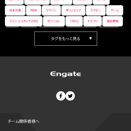
日本代表
NBA
マラソン
オリンピック
ラグビー
チーム
ミラノ・コルティナ2026
ポジション
100ｍ
ドラフト
高校野球
女子
日本人
ワールドカップ
フィギュアスケート
ランキング
箱根駅伝
パラ陸上
Vリーグ
世界陸上
Jリーグ
歴史
プレーオフ
PR
アイスホッケー
オールスター
東京マラソン
天皇杯
200m
長距離
コートサイズ
ウィンターカップ
ゼネラルマネージャー
パラリンピック
カーリング
AkatsukiJapan
スノーボード
400m
セ・リーグ
ドラフト会議
Bプレミア
チャンピオンシップ
パ・リーグ
ニューイヤー駅伝
世界ランキング
背番号
ホームラン
増田明美
スタッツ
CS
FA
海外
西地区
サマーリーグ
FIBA
ジャンプ
男子
チーム関係者様へ
バンタム級 暫定王座決定戦
平松翔
DEEP
大嶋康弘