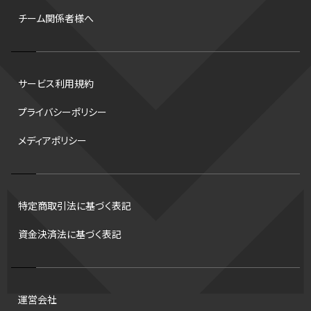
海外
西地区
サマーリーグ
FIBA
ジャンプ
男子
チーム関係者様へ
バンタム級 暫定王座決定戦
平松翔
DEEP
大嶋康弘
水戸ホーリーホック
スキー
試合時間
リレー
Wリーグ
サービス利用規約
デフ
コツ
皇后杯
ブルペン
アジアカップ
バファローズ
プライバシーポリシー
スピードスケート
出場校
東地区
クライマックスシリーズ
メディアポリシー
格闘家
レシーブ
世界6大マラソン
ハードル
トス
トロント・ブルージェイズ
B2リーグ
ビッグエア
スケート
佐々木麟太郎
陸上日本選手権2026
フライング
日本
特定商取引法に基づく表記
アルティメット
パス
ハーフパイプ
Gリーグ
バント
資金決済法に基づく表記
インターハイ
ロボット審判
CHEERPHONE
キャッチャー
チアホン
セブンズ
ワイルドカード
侍ジャパン
タイムアウト
プロ
全国高校野球選手権大会
トレード
龍神NIPPON
運営会社