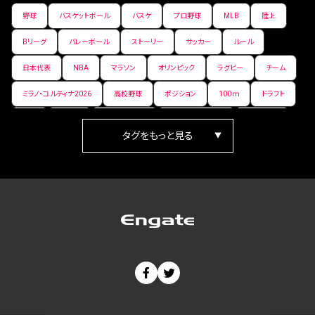
野球
バスケットボール
バスケ
プロ野球
MLB
陸上
Bリーグ
バレーボール
ストーリー
サッカー
ルール
日本代表
NBA
マラソン
オリンピック
ラグビー
チーム
ミラノ・コルティナ2026
高校野球
ポジション
100ｍ
ドラフト
女子
日本人
ワールドカップ
フィギュアスケート
ランキング
箱根駅伝
パラ陸上
Vリーグ
世界陸上
Jリーグ
歴史
プレーオフ
PR
アイスホッケー
オールスター
東京マラソン
天皇杯
200m
長距離
コートサイズ
ウィンターカップ
ゼネラルマネージャー
パラリンピック
カーリング
AkatsukiJapan
スノーボード
400m
セ・リーグ
ドラフト会議
Bプレミア
チャンピオンシップ
パ・リーグ
ニューイヤー駅伝
世界ランキング
背番号
ホームラン
増田明美
スタッツ
CS
FA