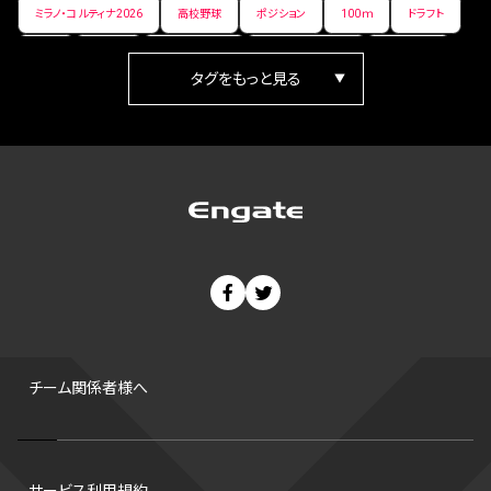
ミラノ・コルティナ2026
高校野球
ポジション
100ｍ
ドラフト
女子
日本人
ワールドカップ
フィギュアスケート
ランキング
箱根駅伝
パラ陸上
Vリーグ
世界陸上
Jリーグ
歴史
プレーオフ
PR
アイスホッケー
オールスター
東京マラソン
天皇杯
200m
長距離
コートサイズ
ウィンターカップ
ゼネラルマネージャー
パラリンピック
カーリング
AkatsukiJapan
スノーボード
400m
セ・リーグ
ドラフト会議
Bプレミア
チャンピオンシップ
パ・リーグ
ニューイヤー駅伝
世界ランキング
背番号
ホームラン
増田明美
スタッツ
CS
FA
海外
西地区
サマーリーグ
FIBA
ジャンプ
男子
チーム関係者様へ
バンタム級 暫定王座決定戦
平松翔
DEEP
大嶋康弘
水戸ホーリーホック
スキー
試合時間
リレー
Wリーグ