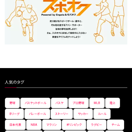
人気のタグ
野球
バスケットボール
バスケ
プロ野球
MLB
陸上
Bリーグ
バレーボール
ストーリー
サッカー
ルール
日本代表
NBA
マラソン
オリンピック
ラグビー
チーム