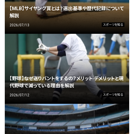
【MLB】サイヤング賞とは？選出基準や歴代記録について
解説
2026/07/13
スポーツを知る
【野球】なぜ送りバントをするの？メリット·デメリットと現
代野球で減っている理由を解説
2026/07/12
スポーツを知る