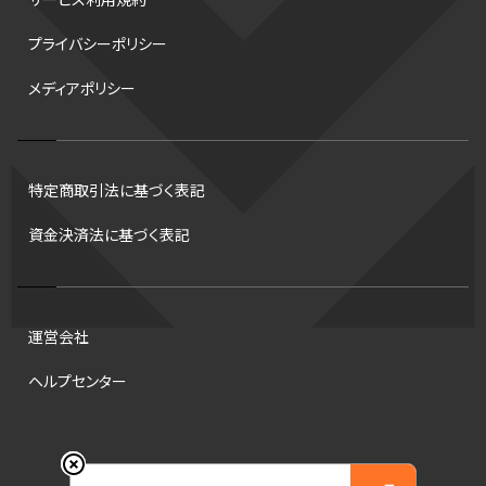
サービス利用規約
デフ
コツ
皇后杯
ブルペン
アジアカップ
バファローズ
プライバシーポリシー
スピードスケート
出場校
東地区
クライマックスシリーズ
メディアポリシー
格闘家
レシーブ
世界6大マラソン
ハードル
トス
トロント・ブルージェイズ
B2リーグ
ビッグエア
スケート
佐々木麟太郎
陸上日本選手権2026
フライング
日本
特定商取引法に基づく表記
アルティメット
パス
ハーフパイプ
Gリーグ
バント
資金決済法に基づく表記
インターハイ
ロボット審判
CHEERPHONE
キャッチャー
チアホン
セブンズ
ワイルドカード
侍ジャパン
タイムアウト
プロ
全国高校野球選手権大会
トレード
龍神NIPPON
運営会社
海外サッカー
移籍
DH制
短距離
ops
試合
ヘルプセンター
アンスポ
観戦
スポーツ
意味
ハンドボール
コラム
DH
ビデオ検証
順位
NCAA
コート
東京マラソン財団
© 2026 Engate, Inc.