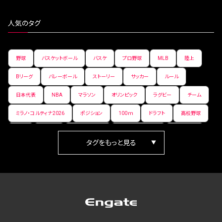
人気のタグ
野球
バスケットボール
バスケ
プロ野球
MLB
陸上
Bリーグ
バレーボール
ストーリー
サッカー
ルール
日本代表
NBA
マラソン
オリンピック
ラグビー
チーム
ミラノ・コルティナ2026
ポジション
100ｍ
ドラフト
高校野球
女子
日本人
ワールドカップ
フィギュアスケート
ランキング
箱根駅伝
パラ陸上
Vリーグ
世界陸上
Jリーグ
歴史
プレーオフ
PR
アイスホッケー
オールスター
東京マラソン
天皇杯
200m
長距離
コートサイズ
ウィンターカップ
ゼネラルマネージャー
パラリンピック
カーリング
AkatsukiJapan