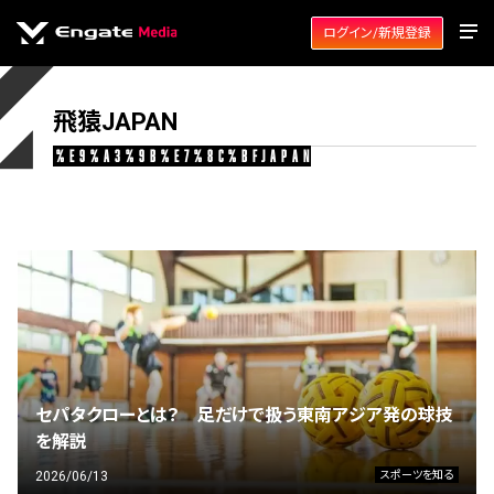
ログイン/新規登録
飛猿JAPAN
%e9%a3%9b%e7%8c%bfjapan
セパタクローとは？ 足だけで扱う東南アジア発の球技
を解説
2026/06/13
スポーツを知る