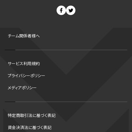
スノーボード
400m
セ・リーグ
ドラフト会議
Bプレミア
チャンピオンシップ
パ・リーグ
ニューイヤー駅伝
世界ランキング
背番号
ホームラン
増田明美
スタッツ
CS
FA
海外
西地区
サマーリーグ
FIBA
ジャンプ
男子
チーム関係者様へ
バンタム級 暫定王座決定戦
平松翔
DEEP
大嶋康弘
水戸ホーリーホック
スキー
試合時間
リレー
Wリーグ
サービス利用規約
デフ
コツ
皇后杯
ブルペン
アジアカップ
バファローズ
プライバシーポリシー
スピードスケート
出場校
東地区
クライマックスシリーズ
メディアポリシー
格闘家
レシーブ
世界6大マラソン
ハードル
トス
トロント・ブルージェイズ
B2リーグ
ビッグエア
スケート
佐々木麟太郎
陸上日本選手権2026
フライング
日本
特定商取引法に基づく表記
アルティメット
パス
ハーフパイプ
Gリーグ
バント
資金決済法に基づく表記
インターハイ
ロボット審判
CHEERPHONE
キャッチャー