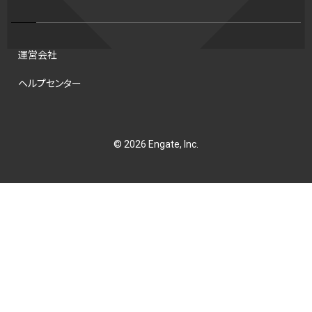
チアホン
セブンズ
ワイルドカード
侍ジャパン
コート
海外サッカー
移籍
意味
DH制
試合
観戦
ops
運営会社
アンスポ
短距離
龍神NIPPON
ハンドボール
プロ
ヘルプセンター
スポーツ
NCAA
トレード
コラム
DH
タイムアウト
順位
ジャッキー・ロビンソン
マリアノ・リベラ賞
B.ONE
42
© 2026 Engate, Inc.
村上宗隆
サイヤング賞
ヒューストン・アストロズ
大阪国際女子マラソン
タッチラグビー
選出方法
新人
ボーナスプール制度
育成選手制度
参加資格
ディベロップメントリスト
ホワイトソックス
東京マラソン財団
B.PREMIER
トレバー・ホフマン賞
ベースボール・ユナイテッド
マリアノ·リベラ賞
ラスベガス
トレバー·ホフマン賞
B1東地区
シルバースラッガー賞
ohtanic
大谷翔平
シード校
オオタニック