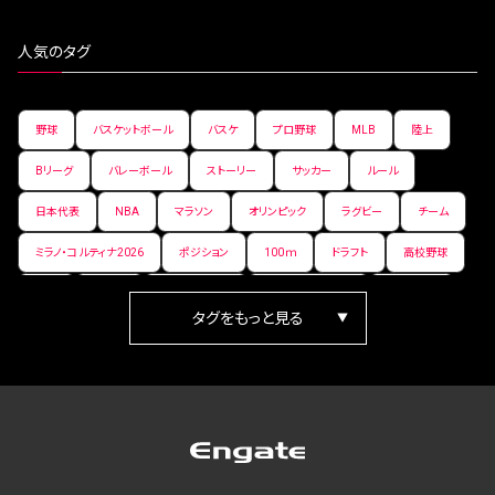
人気のタグ
野球
バスケットボール
バスケ
プロ野球
MLB
陸上
Bリーグ
バレーボール
ストーリー
サッカー
ルール
日本代表
NBA
マラソン
オリンピック
ラグビー
チーム
ミラノ・コルティナ2026
ポジション
100ｍ
ドラフト
高校野球
女子
日本人
ワールドカップ
フィギュアスケート
ランキング
箱根駅伝
パラ陸上
Vリーグ
世界陸上
Jリーグ
歴史
プレーオフ
PR
アイスホッケー
オールスター
東京マラソン
天皇杯
200m
長距離
コートサイズ
ウィンターカップ
ゼネラルマネージャー
パラリンピック
カーリング
AkatsukiJapan