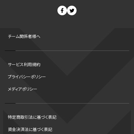
スノーボード
400m
セ・リーグ
ドラフト会議
Bプレミア
チャンピオンシップ
パ・リーグ
ニューイヤー駅伝
世界ランキング
背番号
ホームラン
増田明美
スタッツ
CS
FA
海外
西地区
サマーリーグ
FIBA
ジャンプ
男子
チーム関係者様へ
バンタム級 暫定王座決定戦
平松翔
DEEP
大嶋康弘
水戸ホーリーホック
スキー
試合時間
リレー
Wリーグ
サービス利用規約
デフ
コツ
皇后杯
ブルペン
アジアカップ
バファローズ
プライバシーポリシー
スピードスケート
出場校
東地区
クライマックスシリーズ
メディアポリシー
格闘家
レシーブ
世界6大マラソン
ハードル
トス
トロント・ブルージェイズ
B2リーグ
ビッグエア
スケート
佐々木麟太郎
陸上日本選手権2026
フライング
日本
特定商取引法に基づく表記
アルティメット
パス
ハーフパイプ
Gリーグ
バント
資金決済法に基づく表記
インターハイ
ロボット審判
CHEERPHONE
キャッチャー