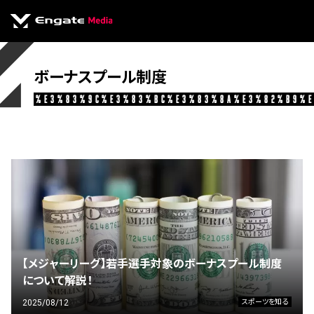
ボーナスプール制度
%e3%83%9c%e3%83%bc%e3%83%8a%e3%82%b9%
【メジャーリーグ】若手選手対象のボーナスプール制度
について解説！
2025/08/12
スポーツを知る