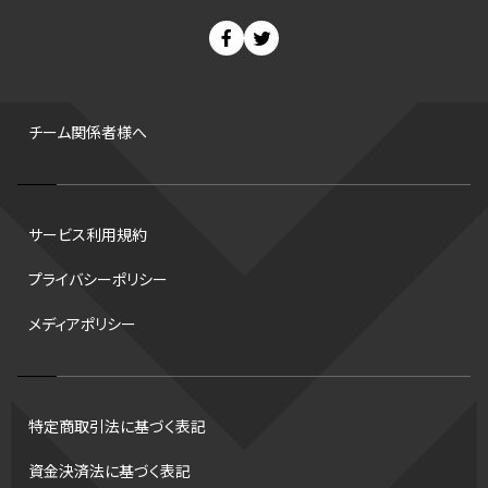
スノーボード
400m
セ・リーグ
ドラフト会議
Bプレミア
チャンピオンシップ
パ・リーグ
ニューイヤー駅伝
世界ランキング
背番号
ホームラン
増田明美
スタッツ
CS
FA
海外
西地区
サマーリーグ
FIBA
ジャンプ
男子
チーム関係者様へ
バンタム級 暫定王座決定戦
平松翔
DEEP
大嶋康弘
水戸ホーリーホック
スキー
試合時間
リレー
Wリーグ
サービス利用規約
デフ
コツ
皇后杯
ブルペン
アジアカップ
バファローズ
プライバシーポリシー
スピードスケート
出場校
東地区
クライマックスシリーズ
メディアポリシー
格闘家
レシーブ
世界6大マラソン
ハードル
トス
トロント・ブルージェイズ
B2リーグ
ビッグエア
スケート
佐々木麟太郎
陸上日本選手権2026
フライング
日本
特定商取引法に基づく表記
アルティメット
パス
ハーフパイプ
Gリーグ
バント
資金決済法に基づく表記
インターハイ
ロボット審判
CHEERPHONE
キャッチャー