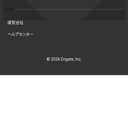
チアホン
セブンズ
ワイルドカード
侍ジャパン
タイムアウト
プロ
全国高校野球選手権大会
トレード
龍神NIPPON
運営会社
海外サッカー
移籍
DH制
短距離
ops
試合
ヘルプセンター
アンスポ
観戦
スポーツ
意味
ハンドボール
コラム
DH
ビデオ検証
順位
NCAA
コート
東京マラソン財団
© 2026 Engate, Inc.
ディベロップメントリスト
昇格システム
育成選手制度
42
B.ONE
ボーナスプール制度
新人
選出方法
タッチラグビー
ジャッキー・ロビンソン
アンダースロー
B２東地区
マリアノ·リベラ賞
トレバー·ホフマン賞
シード校
ホワイトソックス
村上宗隆
ラスベガス
サイヤング賞
ヒューストン・アストロズ
大阪国際女子マラソン
ベースボール・ユナイテッド
トレバー・ホフマン賞
B.NEXT
オオタニック
大谷翔平
ohtanic
シルバースラッガー賞