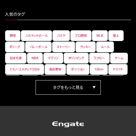
人気のタグ
野球
バスケットボール
バスケ
プロ野球
MLB
陸上
Bリーグ
バレーボール
ストーリー
サッカー
ルール
日本代表
NBA
マラソン
オリンピック
ラグビー
チーム
ミラノ・コルティナ2026
高校野球
ポジション
100ｍ
ドラフト
女子
日本人
ワールドカップ
フィギュアスケート
ランキング
箱根駅伝
パラ陸上
Vリーグ
世界陸上
Jリーグ
歴史
プレーオフ
PR
アイスホッケー
オールスター
東京マラソン
天皇杯
200m
長距離
コートサイズ
ウィンターカップ
ゼネラルマネージャー
パラリンピック
カーリング
AkatsukiJapan