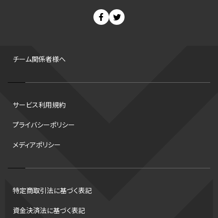
スノーボード
400m
セ・リーグ
ドラフト会議
Bプレミア
チャンピオンシップ
パ・リーグ
ニューイヤー駅伝
世界ランキング
背番号
ホームラン
増田明美
スタッツ
CS
FA
海外
西地区
サマーリーグ
FIBA
ジャンプ
男子
チーム関係者様へ
バンタム級 暫定王座決定戦
平松翔
DEEP
大嶋康弘
水戸ホーリーホック
スキー
試合時間
リレー
Wリーグ
サービス利用規約
デフ
コツ
皇后杯
ブルペン
アジアカップ
バファローズ
プライバシーポリシー
スピードスケート
出場校
東地区
クライマックスシリーズ
メディアポリシー
格闘家
レシーブ
世界6大マラソン
ハードル
トス
トロント・ブルージェイズ
B2リーグ
ビッグエア
スケート
佐々木麟太郎
陸上日本選手権2026
フライング
日本
特定商取引法に基づく表記
アルティメット
パス
ハーフパイプ
Gリーグ
バント
資金決済法に基づく表記
インターハイ
ロボット審判
CHEERPHONE
キャッチャー