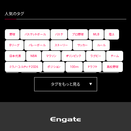
人気のタグ
野球
バスケットボール
バスケ
プロ野球
MLB
陸上
Bリーグ
バレーボール
ストーリー
サッカー
ルール
日本代表
NBA
マラソン
オリンピック
ラグビー
チーム
ミラノ・コルティナ2026
ポジション
100ｍ
ドラフト
高校野球
女子
日本人
ワールドカップ
フィギュアスケート
ランキング
箱根駅伝
パラ陸上
Vリーグ
世界陸上
Jリーグ
歴史
プレーオフ
PR
アイスホッケー
オールスター
東京マラソン
天皇杯
200m
長距離
コートサイズ
ウィンターカップ
ゼネラルマネージャー
パラリンピック
カーリング
AkatsukiJapan