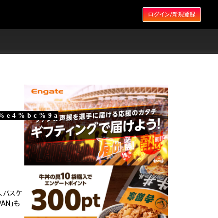
ログイン/新規登録
%e4%bc%9a
、バスケ
AN」も