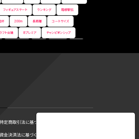
フィギュアスケート
ランキング
箱根駅伝
皇杯
200m
長距離
コートサイズ
ラフト会議
Bプレミア
チャンピオンシップ
サマーリーグ
FIBA
ジャンプ
男子
フ
コツ
皇后杯
ブルペン
アジアカップ
トス
トロント・ブルージェイズ
B2リーグ
リーグ
バント
インターハイ
ロボット審判
DH制
試合
観戦
ops
アンスポ
ジャッキー・ロビンソン
マリアノ・リベラ賞
B.ONE
ール制度
育成選手制度
参加資格
特定商取引法に基づく表記
·リベラ賞
ラスベガス
トレバー·ホフマン賞
資金決済法に基づく表記
B1西地区
昇格システム
都市対抗