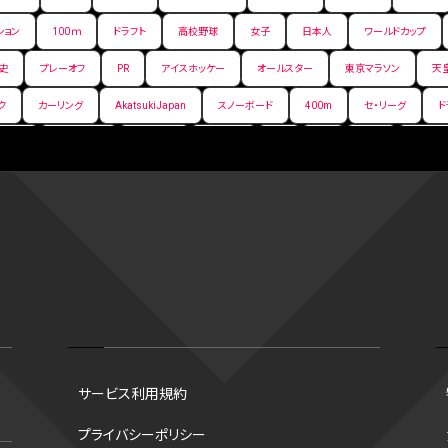
ション
100ｍ
ドラフト
高校野球
女子
日本人
ワールドカップ
史
プレーオフ
PR
アイスホッケー
オールスター
東京マラソン
天
ク
カーリング
AkatsukiJapan
スノーボード
400m
セ・リーグ
ド
背番号
ホームラン
増田明美
スタッツ
CS
FA
海外
西地区
嶋康弘
水戸ホーリーホック
スキー
試合時間
リレー
Wリーグ
デ
クライマックスシリーズ
格闘家
レシーブ
世界6大マラソン
ハードル
手権2026
フライング
日本
アルティメット
パス
ハーフパイプ
G
ズ
ワイルドカード
侍ジャパン
コート
海外サッカー
移籍
意味
スポーツ
NCAA
トレード
コラム
DH
タイムアウト
順位
トロズ
大阪国際女子マラソン
タッチラグビー
選出方法
新人
ボーナスプ
サービス利用規約
ソン財団
B.PREMIER
トレバー・ホフマン賞
ベースボール・ユナイテッド
マリアノ
プライバシーポリシー
谷翔平
シード校
オオタニック
B.NEXT
B２東地区
アンダースロー